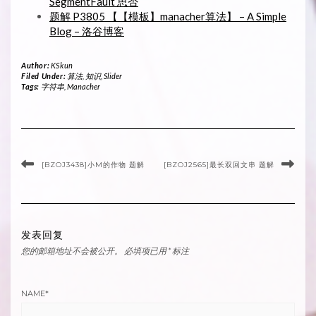
SegmentFault 思否
题解 P3805 【【模板】manacher算法】 – A Simple
Blog – 洛谷博客
Author:
KSkun
Filed Under:
算法
,
知识
,
Slider
Tags:
字符串
,
Manacher
[BZOJ3438]小M的作物 题解
[BZOJ2565]最长双回文串 题解
发表回复
您的邮箱地址不会被公开。
必填项已用
*
标注
NAME
*