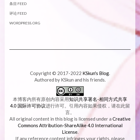
条目 FEED
评论 FEED
WORDPRESS.ORG
Copyright © 2017-2022
KSkun's Blog
.
Authored by KSkun and his friends.
本博客内所有原创内容采用
知识共享署名-相同方式共享
4.0 国际许可协议
进行许可。引用内容如果侵权，请在此留
言。
All original content in this blog is licensed under a
Creative
Commons Attribution-ShareAlike 4.0 International
License
.
If any reference content infringes your rights, please