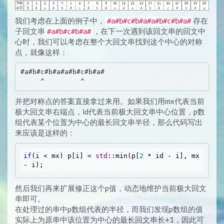
我们考虑在上面的例子中，
存在
#a#b#c#b#a#a#b#c#b#a#
子回文串
，在下一次遇到该回文串的回文中
#a#b#c#b#a#
心时，我们可以考虑在整个大回文串找到这个中心的对称
点，就像这样：
#a#b#c#b#a#a#b#c#b#a#

并把对称点的答案直接拿过来用。如果我们用mx代表当前
极大回文串右端点，id代表当前极大回文串中心位置，p数
组代表某个位置为中心的最长回文串半径，那么代码写出
来应该是这样的：
if
(i < mx) p[i] = 
std
::min(p[
2
 * id - i], mx 
然后我们再来扩展修正这个p值，动态地维护当前极大回文
串即可。
在处理过的串中p数组代表的半径，而我们发现p数组的值
实际上为原串中该位置为中心的最长回文串长+1，因此可