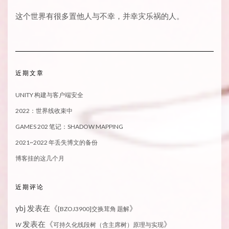
这个世界有很多置他人与不幸，并幸灾乐祸的人。
近期文章
UNITY 构建与客户端安全
2022：世界线收束中
GAMES 202 笔记：SHADOW MAPPING
2021~2022 年丢失博文的备份
博客挂的这几个月
近期评论
ybj
发表在《
》
[BZOJ3900]交换茸角 题解
发表在《
》
W
可持久化线段树（含主席树）原理与实现