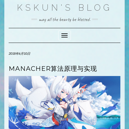
Skip
KSKUN'S BLOG
to
content
may all the beauty be blessed.
Toggle Navigation
2018年6月10日
MANACHER算法原理与实现