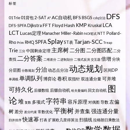
标签
DFS
AC自动机
BFS
01背包
2-SAT
BSGS
01Trie
A*
cdq分治
LCA
KMP
FFT
Hash
Floyd
Dijkstra
Kruskal
DFS-SPFA
LCT
Lucas定理
Manacher
Miller-Rabin
Pollard-
NTT
NOI笔试
Splay
Tarjan-SCC
SPFA
Rho
RMQ
ST表
Prim
Treap
主席树
Trie
二分图
二分图匹配
中国剩余定理
二分
三分
二分答案
倍增
分块
查找
二维差分
二进制划分
二项式反演
交互题
动态规划
分治
分层图
动态点分治
区间DP
分数规划
单调队列
卷积
可并堆
博弈论
双指针
双连通分量
单调栈
图
可持久化
后缀自动机
后缀数组
回文自动机
哈夫曼编码
论
字符串
堆
容斥原理
左偏
多项式
导数
对偶图
复数
平衡树
强连通分量
树
并查集
差分
常数优化
差分约束
快速幂
扫描线
打表
扩展欧几里得算法
拉格朗日乘数法
归并排序
数据
数学