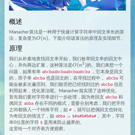
概述
Manacher算法是一种用于快速计算字符串中回文串长的算
O(n)
(
)
法，复杂度为
。下面介绍该算法的原理及实现细节。
O
n
原理
我们从朴素地查找回文串开始，我们枚举回文串的回文中
2
O(n^2)
(
)
心，并向两边扩展，这种算法是
的。我们来想一个
O
n
问题，如果有串
，它本身是回文
abcbaabcbaabcbaabcba
的，而子串
也是回文的，在寻找过程中，
可
abcba
abcba
能会被多次遍历到。我们能否把已经找到过的
信息
abcba
利用起来，优化算法呢。Manacher就实现了这种优化。
首先我们要对字符串进行一步处理，因为奇回文
和
abcba
偶回文
存在不同的模式，需要分别考虑，我们把字符
abba
之间都插入一个特殊字符，如
，就可以把偶回文也转化
#
为奇回文的情况了，如
→
。其中，字符
abba
$#a#b#b#a#
串0位置的字符
是用来防止越界的。
$
这里给一个对齐表方便观察。