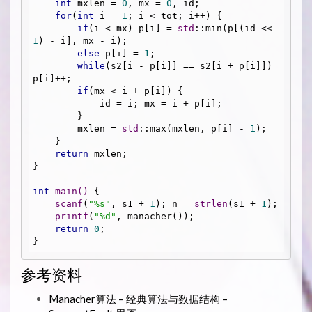
int
 mxlen = 
0
, mx = 
0
, id;

for
(
int
 i = 
1
; i < tot; i++) {

if
(i < mx) p[i] = 
std
::min(p[(id << 
1
) - i], mx - i);

else
 p[i] = 
1
;

while
(s2[i - p[i]] == s2[i + p[i]]) 
p[i]++;

if
(mx < i + p[i]) {

            id = i; mx = i + p[i];

        }

        mxlen = 
std
::max(mxlen, p[i] - 
1
);

    }

return
 mxlen;

}

int
main
()
{

scanf
(
"%s"
, s1 + 
1
); n = 
strlen
(s1 + 
1
);

printf
(
"%d"
, manacher());

return
0
;

参考资料
Manacher算法 – 经典算法与数据结构 –