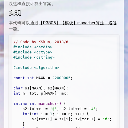
以这样直接计算出答案。
实现
本代码可以通过
【P3805】【模板】manacher算法 – 洛谷
一题。
// Code by KSkun, 2018/6
#
include
<cstdio>
#
include
<cctype>
#
include
<cstring>
#
include
<algorithm>
const
int
 MAXN = 
22000005
;

char
int
 n, tot, p[MAXN], mx;

inline
int
manacher
()
{

    s2[tot++] = 
'$'
; s2[tot++] = 
'#'
;

for
(
int
 i = 
1
; i <= n; i++) {

        s2[tot++] = s1[i]; s2[tot++] = 
'#'
;

    }
