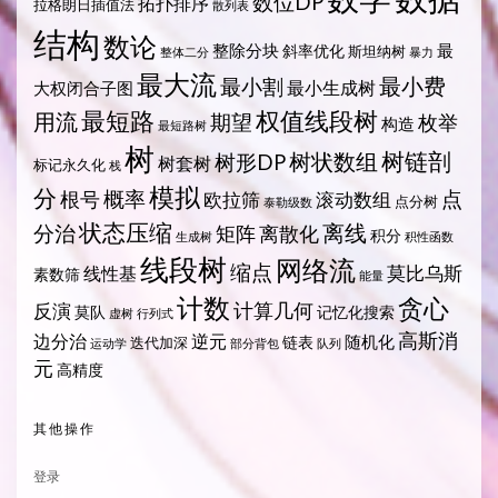
数位DP
拓扑排序
拉格朗日插值法
散列表
结构
数论
整除分块
最
斜率优化
斯坦纳树
整体二分
暴力
最大流
最小费
最小割
最小生成树
大权闭合子图
最短路
权值线段树
用流
期望
枚举
构造
最短路树
树
树状数组
树链剖
树形DP
树套树
标记永久化
栈
模拟
分
概率
点
根号
欧拉筛
滚动数组
点分树
泰勒级数
状态压缩
离线
分治
矩阵
离散化
积分
生成树
积性函数
线段树
网络流
缩点
莫比乌斯
线性基
素数筛
能量
计数
贪心
计算几何
反演
莫队
记忆化搜索
虚树
行列式
高斯消
边分治
逆元
随机化
链表
迭代加深
运动学
部分背包
队列
元
高精度
其他操作
登录