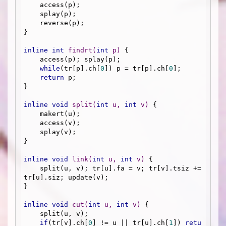
    access(p); 

    splay(p); 

    reverse(p);

}

inline
int
findrt
(
int
 p)
{

    access(p); splay(p);

while
(tr[p].ch[
0
]) p = tr[p].ch[
0
];

return
 p;

}

inline
void
split
(
int
 u, 
int
 v)
{

    makert(u); 

    access(v); 

    splay(v);

}

inline
void
link
(
int
 u, 
int
 v)
{

    split(u, v); tr[u].fa = v; tr[v].tsiz += 
tr[u].siz; update(v);

}

inline
void
cut
(
int
 u, 
int
 v)
{

    split(u, v);

if
(tr[v].ch[
0
] != u || tr[u].ch[
1
]) 
retu