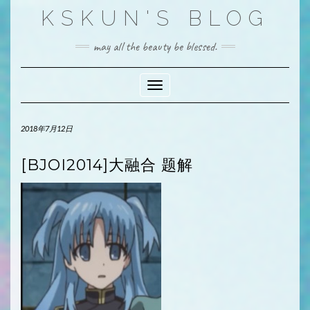
Skip
KSKUN'S BLOG
to
content
may all the beauty be blessed.
Toggle Navigation
2018年7月12日
[BJOI2014]大融合 题解