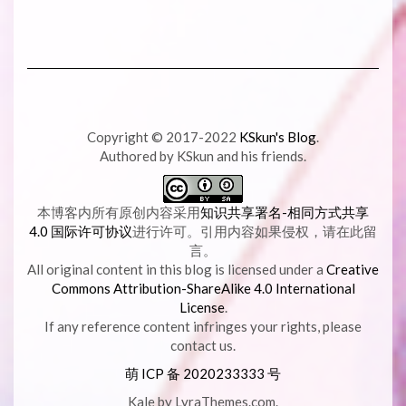
Copyright © 2017-2022
KSkun's Blog
.
Authored by KSkun and his friends.
本博客内所有原创内容采用
知识共享署名-相同方式共享
4.0 国际许可协议
进行许可。引用内容如果侵权，请在此留
言。
All original content in this blog is licensed under a
Creative
Commons Attribution-ShareAlike 4.0 International
License
.
If any reference content infringes your rights, please
contact us.
萌 ICP 备
2020233333 号
Kale
by LyraThemes.com.