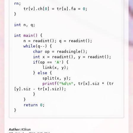
rn
;

    tr[v].ch[
0
] = tr[u].fa = 
0
;

}

int
 n, q;

int
main
()
{

    n = readint(); q = readint();

while
(q--) {

char
 op = readsingle();

int
 x = readint(), y = readint();

if
(op == 
'A'
) {

            link(x, y);

        } 
else
 {

            split(x, y);

printf
(
"%d\n"
, tr[x].siz * (tr
[y].siz - tr[x].siz));

        }

    }

return
0
;

Author:
KSkun