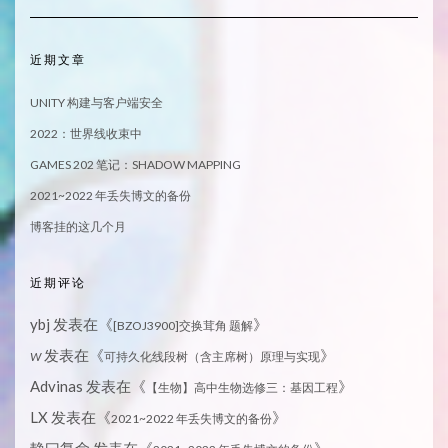
近期文章
UNITY 构建与客户端安全
2022：世界线收束中
GAMES 202 笔记：SHADOW MAPPING
2021~2022 年丢失博文的备份
博客挂的这几个月
近期评论
ybj
发表在《
》
[BZOJ3900]交换茸角 题解
发表在《
》
W
可持久化线段树（含主席树）原理与实现
Advinas
发表在《
》
【生物】高中生物选修三：基因工程
LX
发表在《
》
2021~2022 年丢失博文的备份
静曰复命
发表在《
》