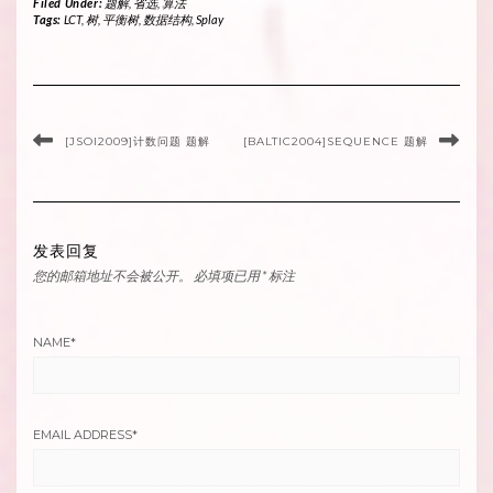
Filed Under:
题解
,
省选
,
算法
Tags:
LCT
,
树
,
平衡树
,
数据结构
,
Splay
[JSOI2009]计数问题 题解
[BALTIC2004]SEQUENCE 题解
发表回复
您的邮箱地址不会被公开。
必填项已用
*
标注
NAME
*
EMAIL ADDRESS
*