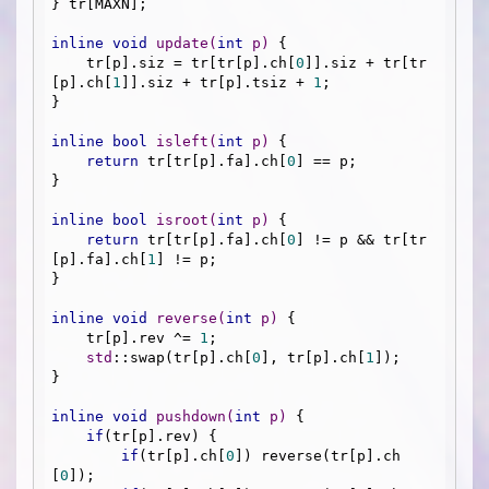
} tr[MAXN];

inline
void
update
(
int
 p)
{

    tr[p].siz = tr[tr[p].ch[
0
]].siz + tr[tr
[p].ch[
1
]].siz + tr[p].tsiz + 
1
;

}

inline
bool
isleft
(
int
 p)
{

return
 tr[tr[p].fa].ch[
0
] == p;

}

inline
bool
isroot
(
int
 p)
{

return
 tr[tr[p].fa].ch[
0
] != p && tr[tr
[p].fa].ch[
1
] != p;

}

inline
void
reverse
(
int
 p)
{

    tr[p].rev ^= 
1
;

std
::swap(tr[p].ch[
0
], tr[p].ch[
1
]);

}

inline
void
pushdown
(
int
 p)
{

if
(tr[p].rev) {

if
(tr[p].ch[
0
]) reverse(tr[p].ch
[
0
]);
