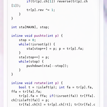
if
(tr[p].ch[
1
]) reverse(tr[p].ch
[
1
]);

        tr[p].rev ^= 
1
;

    }

}

int
 sta[MAXN], stop;

inline
void
pushto
(
int
 p)
{

    stop = 
0
;

while
(!isroot(p)) {

        sta[stop++] = p; p = tr[p].fa;

    }

    sta[stop++] = p;

while
(stop) {

        pushdown(sta[--stop]);

    }

}

inline
void
rotate
(
int
 p)
{

bool
 t = !isleft(p); 
int
 fa = tr[p].fa, 
ffa = tr[fa].fa;

    tr[p].fa = ffa; 
if
(!isroot(fa)) tr[ffa].
ch[!isleft(fa)] = p;

    tr[fa].ch[t] = tr[p].ch[!t]; tr[tr[fa].c