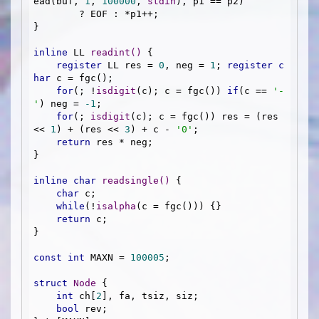
ead(buf, 
1
, 
100000
, 
stdin
), p1 == p2)

        ? EOF : *p1++;

}

inline
 LL 
readint
()
{

register
 LL res = 
0
, neg = 
1
; 
register
c
har
 c = fgc();

for
(; !
isdigit
(c); c = fgc()) 
if
(c == 
'-
'
) neg = 
-1
;

for
(; 
isdigit
(c); c = fgc()) res = (res 
<< 
1
) + (res << 
3
) + c - 
'0'
;

return
 res * neg;

}

inline
char
readsingle
()
{

char
 c;

while
(!
isalpha
(c = fgc())) {}

return
 c;

}

const
int
 MAXN = 
100005
;

struct
Node
 {
int
 ch[
2
], fa, tsiz, siz;

bool
 rev;
