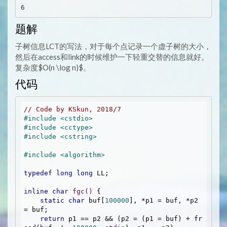
题解
子树信息LCT的写法，对于每个点记录一个虚子树的大小，
然后在access和link的时候维护一下轻重交替的信息就好。
复杂度$O(n \log n)$。
代码
// Code by KSkun, 2018/7
#
include
<cstdio>
#
include
<cctype>
#
include
<cstring>
#
include
<algorithm>
typedef
long
long
 LL;

inline
char
fgc
()
{

static
char
 buf[
100000
], *p1 = buf, *p2 
= buf;

return
 p1 == p2 && (p2 = (p1 = buf) + fr