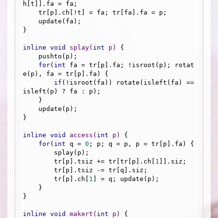
h[t]].fa = fa;

    tr[p].ch[!t] = fa; tr[fa].fa = p;

    update(fa);

}

inline
void
splay
(
int
 p)
{

    pushto(p);

for
(
int
 fa = tr[p].fa; !isroot(p); rotat
e(p), fa = tr[p].fa) {

if
(!isroot(fa)) rotate(isleft(fa) == 
isleft(p) ? fa : p);

    }

    update(p);

}

inline
void
access
(
int
 p)
{

for
(
int
 q = 
0
; p; q = p, p = tr[p].fa) {

        splay(p); 

        tr[p].tsiz += tr[tr[p].ch[
1
]].siz;

        tr[p].tsiz -= tr[q].siz;

        tr[p].ch[
1
] = q; update(p);

    }

}

inline
void
makert
(
int
 p)
{
