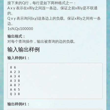
接下来的Q行，每行是如下两种格式之一：
A x y 表示在x和y之间连一条边。保证之前x和y是不联通
的。
Q x y 表示询问(x,y)这条边上的负载。保证x和y之间有一条
边。
1≤N,Q≤100000
输出格式：
对每个查询操作，输出被查询的边的负载。
输入输出样例
输入样例#1：
8 6

A 2 3

A 3 4

A 3 8

A 8 7

A 6 5

输出样例#1：