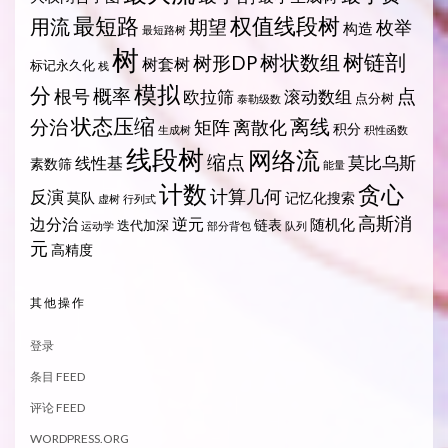
最短路
权值线段树
用流
期望
枚举
构造
最短路树
树
树状数组
树链剖
树形DP
树套树
标记永久化
栈
模拟
分
概率
点
根号
欧拉筛
滚动数组
点分树
泰勒级数
状态压缩
离线
分治
矩阵
离散化
积分
生成树
积性函数
线段树
网络流
缩点
莫比乌斯
线性基
素数筛
能量
计数
贪心
计算几何
反演
莫队
记忆化搜索
虚树
行列式
高斯消
边分治
逆元
随机化
链表
迭代加深
运动学
部分背包
队列
元
高精度
其他操作
登录
条目 FEED
评论 FEED
WORDPRESS.ORG