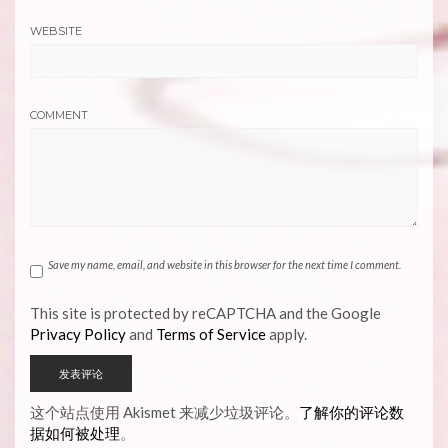
WEBSITE
COMMENT
Save my name, email, and website in this browser for the next time I comment.
This site is protected by reCAPTCHA and the Google
Privacy Policy
and
Terms of Service
apply.
这个站点使用 Akismet 来减少垃圾评论。
了解你的评论数
据如何被处理
。