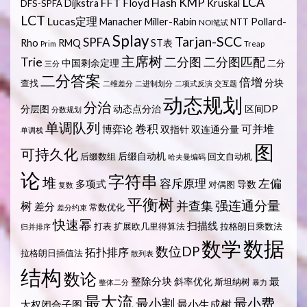
LCA
KMP
FFT
Hash
Floyd
Dijkstra
Kruskal
DFS-SPFA
LCT
Lucas定理
Manacher
Miller-Rabin
Pollard-
NTT
NOI笔试
Splay
Tarjan-SCC
SPFA
Rho
RMQ
ST表
Prim
Treap
主席树
Trie
二分图
二分图匹配
中国剩余定理
二分
三分
二分答案
倍增
分块
查找
二维差分
二进制划分
二项式反演
交互题
动态规划
分治
分层图
动态点分治
区间DP
分数规划
单调队列
卷积
可并堆
博弈论
双指针
双连通分量
单调栈
图
可持久化
后缀自动机
后缀数组
回文自动机
哈夫曼编码
论
字符串
堆
容斥原理
左偏
多项式
导数
对偶图
复数
平衡树
强连通分量
树
并查集
差分
常数优化
差分约束
快速幂
扫描线
打表
扩展欧几里得算法
拉格朗日乘数法
归并排序
数据
数学
数位DP
拓扑排序
拉格朗日插值法
散列表
结构
数论
整除分块
最
斜率优化
斯坦纳树
整体二分
暴力
最大流
最小费
最小割
最小生成树
大权闭合子图