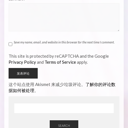
Save my name, email, and website in this browser for the next time I comment.
This site is protected by reCAPTCHA and the Google
Privacy Policy
and
Terms of Service
apply.
这个站点使用 Akismet 来减少垃圾评论。
了解你的评论数
据如何被处理
。
SEARCH