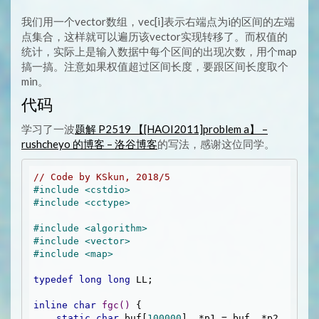
我们用一个vector数组，vec[i]表示右端点为i的区间的左端
点集合，这样就可以遍历该vector实现转移了。而权值的
统计，实际上是输入数据中每个区间的出现次数，用个map
搞一搞。注意如果权值超过区间长度，要跟区间长度取个
min。
代码
学习了一波
题解 P2519 【[HAOI2011]problem a】 –
rushcheyo 的博客 – 洛谷博客
的写法，感谢这位同学。
// Code by KSkun, 2018/5
#
include
<cstdio>
#
include
<cctype>
#
include
<algorithm>
#
include
<vector>
#
include
<map>
typedef
long
long
 LL;

inline
char
fgc
()
{

static
char
 buf[
100000
], *p1 = buf, *p2 