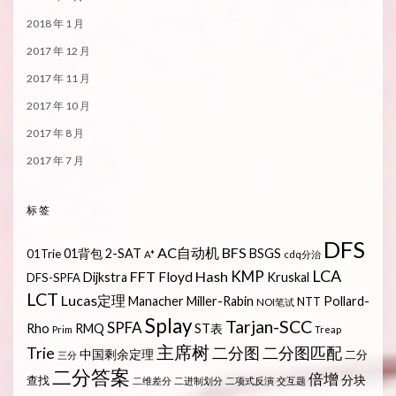
2018 年 1 月
2017 年 12 月
2017 年 11 月
2017 年 10 月
2017 年 8 月
2017 年 7 月
标签
DFS
AC自动机
BFS
01背包
2-SAT
BSGS
01Trie
A*
cdq分治
LCA
KMP
FFT
Hash
Floyd
Dijkstra
Kruskal
DFS-SPFA
LCT
Lucas定理
Manacher
Miller-Rabin
Pollard-
NTT
NOI笔试
Splay
Tarjan-SCC
SPFA
Rho
RMQ
ST表
Prim
Treap
主席树
Trie
二分图
二分图匹配
中国剩余定理
二分
三分
二分答案
倍增
分块
查找
二维差分
二进制划分
二项式反演
交互题