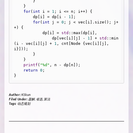
        }

    }

for
(
int
 i = 
1
; i <= n; i++) {

        dp[i] = dp[i - 
1
];

for
(
int
 j = 
0
; j < vec[i].size(); j+
+) {

            dp[i] = 
std
::max(dp[i], 

                dp[vec[i][j] - 
1
] + 
std
::min
(i - vec[i][j] + 
1
, cnt[Node {vec[i][j], 
i}]));

        }

    }

printf
(
"%d"
, n - dp[n]);

return
0
;

Author:
KSkun
Filed Under:
题解
,
省选
,
算法
Tags:
动态规划