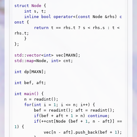
struct
Node
 {
int
 s, t;

inline
bool
operator
<(
const
 Node &rhs) 
c
onst
 {

return
 t == rhs.t ? s < rhs.s : t < 
rhs.t;

    }

};

std
::
vector
<
int
std
::
map
<Node, 
int
> cnt;

int
 dp[MAXN];

int
 bef, aft;

int
main
()
{

    n = readint();

for
(
int
 i = 
1
; i <= n; i++) {

        bef = readint(); aft = readint();

if
(bef + aft + 
1
 > n) 
continue
;

if
(++cnt[Node {bef + 
1
, n - aft}] == 
1
) {

            vec[n - aft].push_back(bef + 
1
);
