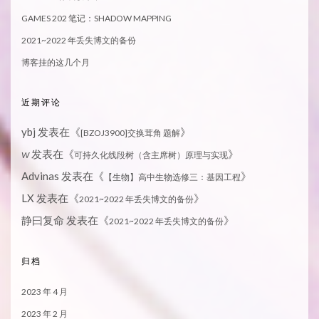
GAMES 202 笔记：SHADOW MAPPING
2021~2022 年丢失博文的备份
博客挂的这几个月
近期评论
ybj
发表在《
》
[BZOJ3900]交换茸角 题解
发表在《
》
W
可持久化线段树（含主席树）原理与实现
Advinas
发表在《
》
【生物】高中生物选修三：基因工程
LX
发表在《
》
2021~2022 年丢失博文的备份
静曰复命
发表在《
》
2021~2022 年丢失博文的备份
归档
2023 年 4 月
2023 年 2 月