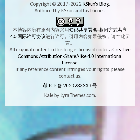
Copyright © 2017-2022
KSkun's Blog
.
Authored by KSkun and his friends.
本博客内所有原创内容采用
知识共享署名-相同方式共享
4.0 国际许可协议
进行许可。引用内容如果侵权，请在此留
言。
All original content in this blog is licensed under a
Creative
Commons Attribution-ShareAlike 4.0 International
License
.
If any reference content infringes your rights, please
contact us.
萌 ICP 备
2020233333 号
Kale
by LyraThemes.com.