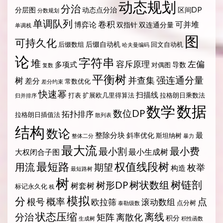
动态规划
分治
分层图
动态点分治
区间DP
分数规划
单调队列
卷积
可并堆
博弈论
双指针
双连通分量
单调栈
图
可持久化
后缀自动机
后缀数组
回文自动机
哈夫曼编码
论
字符串
堆
容斥原理
左偏
多项式
导数
对偶图
复数
平衡树
强连通分量
树
并查集
差分
常数优化
差分约束
快速幂
扫描线
打表
扩展欧几里得算法
拉格朗日乘数法
归并排序
数据
数学
数位DP
拓扑排序
拉格朗日插值法
散列表
结构
数论
整除分块
最
斜率优化
斯坦纳树
整体二分
暴力
最大流
最小费
最小割
最小生成树
大权闭合子图
最短路
权值线段树
用流
期望
枚举
构造
最短路树
树
树状数组
树链剖
树形DP
树套树
标记永久化
栈
模拟
分
概率
点
根号
欧拉筛
滚动数组
点分树
泰勒级数
状态压缩
离线
分治
矩阵
离散化
积分
生成树
积性函数