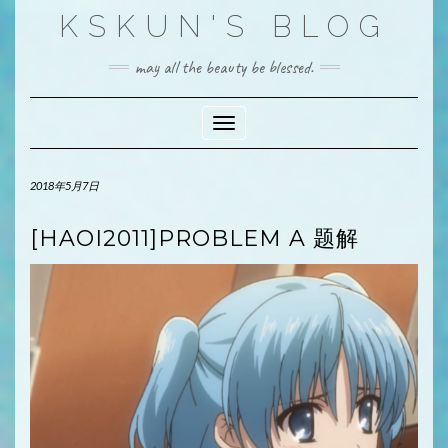
Skip
KSKUN'S BLOG
to
content
may all the beauty be blessed.
Toggle Navigation
2018年5月7日
[HAOI2011]PROBLEM A 题解