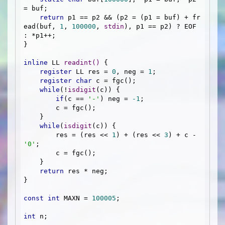
= buf;

return
 p1 == p2 && (p2 = (p1 = buf) + fr
ead(buf, 
1
, 
100000
, 
stdin
), p1 == p2) ? EOF 
: *p1++;

}

inline
 LL 
readint
()
{

register
 LL res = 
0
, neg = 
1
;

register
char
 c = fgc();

while
(!
isdigit
(c)) {

if
(c == 
'-'
) neg = 
-1
;

        c = fgc();

    }

while
(
isdigit
(c)) {

        res = (res << 
1
) + (res << 
3
) + c - 
'0'
;

        c = fgc();

    }

return
 res * neg;

}

const
int
 MAXN = 
100005
;

int
 n;
