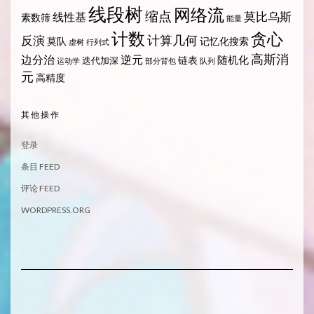
线段树
网络流
缩点
莫比乌斯
线性基
素数筛
能量
计数
贪心
计算几何
反演
莫队
记忆化搜索
虚树
行列式
高斯消
边分治
逆元
随机化
链表
迭代加深
运动学
部分背包
队列
元
高精度
其他操作
登录
条目 FEED
评论 FEED
WORDPRESS.ORG