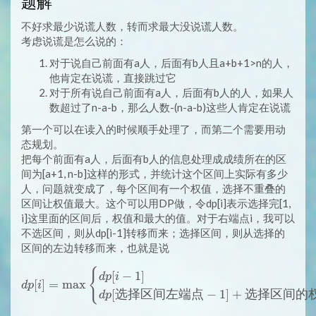
题解
不好求最少说谎人数，转而求最大没说谎人数。
考虑说谎是怎么说的：
对于说自己前面有a人，后面有b人且a+b+1>n的人，
他肯定在说谎，直接跳过它
对于所有说自己前面有a人，后面有b人的人，如果人
数超过了n-a-b，那么人数-(n-a-b)这些人肯定在说谎
第一个可以在读入的时候顺手处理了，而第二个需要用动
态规划。
把每个前面有a人，后面有b人的信息处理成成绩所在的区
间为[a+1, n-b]这样的形式，并统计这个区间上实际有多少
人，问题就变成了，每个区间有一个权值，选择不重叠的
区间让权值最大。这个可以用DP做，令dp[i]表示选择完[1,
i]这里面的区间后，权值和最大的值。对于右端点i，我可以
不选区间，则从dp[i-1]转移而来；选择区间，则从选择的
区间的左边转移而来，也就是说
{
\displaystyle dp[i] =
[
−
1
]
d
p
i
[
]
=
m
a
x
d
p
i
[
选择区间左端点
−
1
]
+
选择区间的
d
p