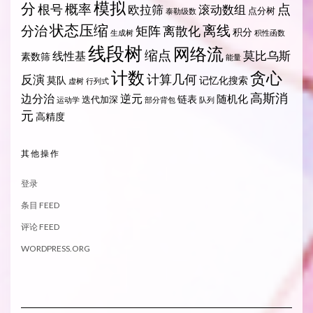
模拟
分
概率
点
根号
欧拉筛
滚动数组
点分树
泰勒级数
状态压缩
离线
分治
矩阵
离散化
积分
生成树
积性函数
线段树
网络流
缩点
莫比乌斯
线性基
素数筛
能量
计数
贪心
计算几何
反演
莫队
记忆化搜索
虚树
行列式
高斯消
边分治
逆元
随机化
链表
迭代加深
运动学
部分背包
队列
元
高精度
其他操作
登录
条目 FEED
评论 FEED
WORDPRESS.ORG