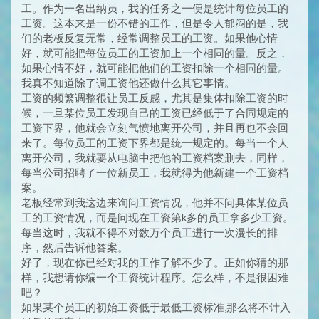
工。作为一名出纳员，我的任务之一便是统计每位员工的
工资。这本来是一份不错的工作，但是令人郁闷的是，我
们的老板反复无常，经常调整员工的工资。如果他心情
好，就可能把每位员工的工资加上一个相同的量。反之，
如果心情不好，就可能把他们的工资扣除一个相同的量。
我真不知道除了调工资他还做什么其它事情。
工资的频繁调整很让员工反感，尤其是集体扣除工资的时
候，一旦某位员工发现自己的工资已经低于了合同规定的
工资下界，他就会立刻气愤地离开公司，并且再也不会回
来了。每位员工的工资下界都是统一规定的。每当一个人
离开公司，我就要从电脑中把他的工资档案删去，同样，
每当公司招聘了一位新员工，我就得为他新建一个工资档
案。
老板经常到我这边来询问工资情况，他并不问具体某位员
工的工资情况，而是问现在工资第k多的员工拿多少工资。
每当这时，我就不得不对数万个员工进行一次漫长的排
序，然后告诉他答案。
好了，现在你已经对我的工作了解不少了。正如你猜的那
样，我想请你编一个工资统计程序。怎么样，不是很困难
吧？
如果某个员工的初始工资低于最低工资标准,那么将不计入