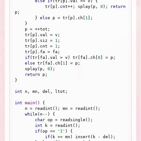
else
if
(tr[p].val == v) {

            tr[p].cnt++; splay(p, 
0
); 
return
p;

        } 
else
 p = tr[p].ch[
1
];

    }

    p = ++tot;

    tr[p].val = v;

    tr[p].siz = 
1
;

    tr[p].cnt = 
1
;

    tr[p].fa = fa;

if
(tr[fa].val > v) tr[fa].ch[
0
] = p;

else
 tr[fa].ch[
1
] = p;

    splay(p, 
0
);

return
 p;

}

int
 n, mn, del, ltot;

int
main
()
{

    n = readint(); mn = readint();

while
(n--) {

char
 op = readsingle();

int
 k = readint();

if
(op == 
'I'
) {

if
(k >= mn) insert(k - del);
