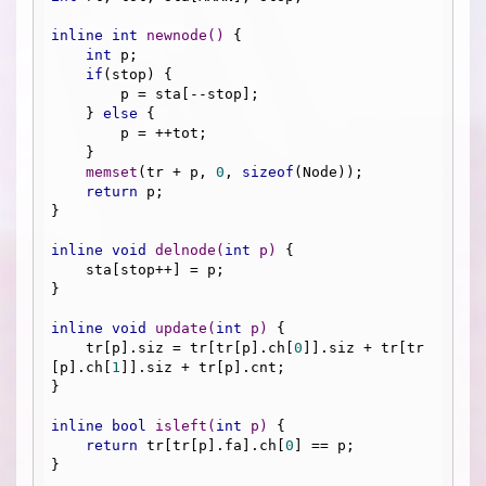
inline
int
newnode
()
{

int
 p;

if
(stop) {

        p = sta[--stop];

    } 
else
 {

        p = ++tot;

    }

memset
(tr + p, 
0
, 
sizeof
(Node));

return
 p;

}

inline
void
delnode
(
int
 p)
{

    sta[stop++] = p;

}

inline
void
update
(
int
 p)
{

    tr[p].siz = tr[tr[p].ch[
0
]].siz + tr[tr
[p].ch[
1
]].siz + tr[p].cnt;

}

inline
bool
isleft
(
int
 p)
{

return
 tr[tr[p].fa].ch[
0
] == p;

}
