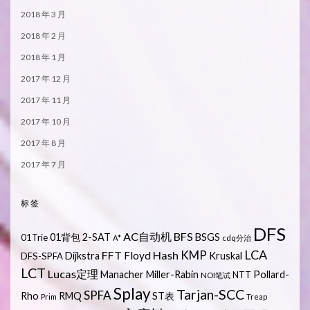
2018 年 3 月
2018 年 2 月
2018 年 1 月
2017 年 12 月
2017 年 11 月
2017 年 10 月
2017 年 8 月
2017 年 7 月
标签
DFS
AC自动机
BFS
01背包
2-SAT
BSGS
01Trie
A*
cdq分治
LCA
KMP
FFT
Hash
Floyd
Dijkstra
Kruskal
DFS-SPFA
LCT
Lucas定理
Manacher
Miller-Rabin
Pollard-
NTT
NOI笔试
Splay
Tarjan-SCC
SPFA
Rho
RMQ
ST表
Prim
Treap