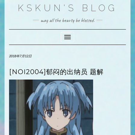
Skip
KSKUN'S BLOG
to
content
may all the beauty be blessed.
Toggle Navigation
2018年7月12日
[NOI2004]郁闷的出纳员 题解