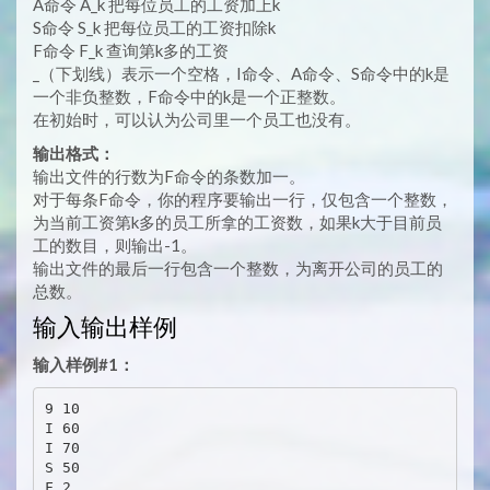
A命令 A_k 把每位员工的工资加上k
S命令 S_k 把每位员工的工资扣除k
F命令 F_k 查询第k多的工资
_（下划线）表示一个空格，I命令、A命令、S命令中的k是
一个非负整数，F命令中的k是一个正整数。
在初始时，可以认为公司里一个员工也没有。
输出格式：
输出文件的行数为F命令的条数加一。
对于每条F命令，你的程序要输出一行，仅包含一个整数，
为当前工资第k多的员工所拿的工资数，如果k大于目前员
工的数目，则输出-1。
输出文件的最后一行包含一个整数，为离开公司的员工的
总数。
输入输出样例
输入样例#1：
9 10

I 60

I 70

S 50

F 2
