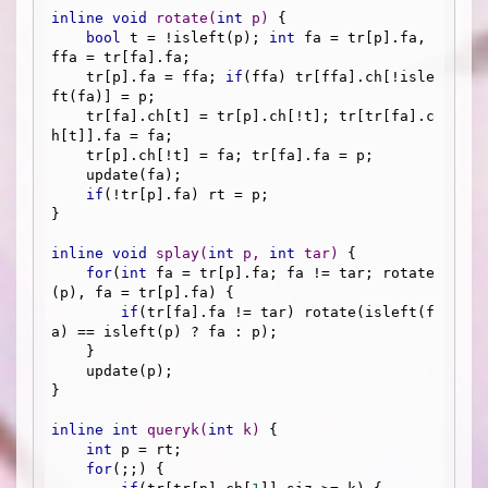
inline
void
rotate
(
int
 p)
{

bool
 t = !isleft(p); 
int
 fa = tr[p].fa, 
ffa = tr[fa].fa;

    tr[p].fa = ffa; 
if
(ffa) tr[ffa].ch[!isle
ft(fa)] = p;

    tr[fa].ch[t] = tr[p].ch[!t]; tr[tr[fa].c
h[t]].fa = fa;

    tr[p].ch[!t] = fa; tr[fa].fa = p;

    update(fa);

if
(!tr[p].fa) rt = p;

}

inline
void
splay
(
int
 p, 
int
 tar)
{

for
(
int
 fa = tr[p].fa; fa != tar; rotate
(p), fa = tr[p].fa) {

if
(tr[fa].fa != tar) rotate(isleft(f
a) == isleft(p) ? fa : p);

    }

    update(p);

}

inline
int
queryk
(
int
 k)
{

int
 p = rt;

for
(;;) {
