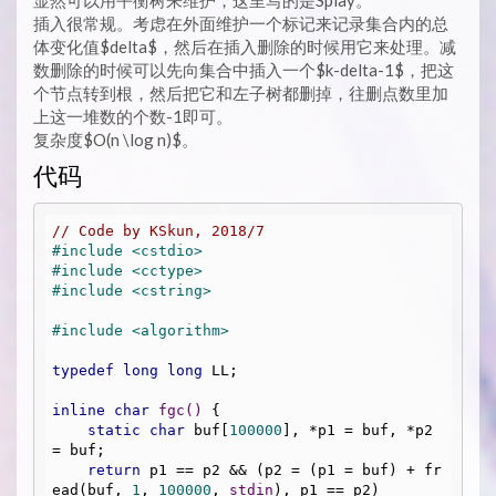
显然可以用平衡树来维护，这里写的是Splay。
插入很常规。考虑在外面维护一个标记来记录集合内的总
体变化值$delta$，然后在插入删除的时候用它来处理。减
数删除的时候可以先向集合中插入一个$k-delta-1$，把这
个节点转到根，然后把它和左子树都删掉，往删点数里加
上这一堆数的个数-1即可。
复杂度$O(n \log n)$。
代码
// Code by KSkun, 2018/7
#
include
<cstdio>
#
include
<cctype>
#
include
<cstring>
#
include
<algorithm>
typedef
long
long
 LL;

inline
char
fgc
()
{

static
char
 buf[
100000
], *p1 = buf, *p2 
= buf;

return
 p1 == p2 && (p2 = (p1 = buf) + fr
ead(buf, 
1
, 
100000
, 
stdin
), p1 == p2)
