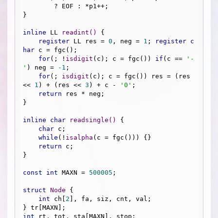
        ? EOF : *p1++;

}

inline
 LL 
readint
()
{

register
 LL res = 
0
, neg = 
1
; 
register
c
har
 c = fgc();

for
(; !
isdigit
(c); c = fgc()) 
if
(c == 
'-
'
) neg = 
-1
;

for
(; 
isdigit
(c); c = fgc()) res = (res 
<< 
1
) + (res << 
3
) + c - 
'0'
;

return
 res * neg;

}

inline
char
readsingle
()
{

char
 c;

while
(!
isalpha
(c = fgc())) {}

return
 c;

}

const
int
 MAXN = 
500005
;

struct
Node
 {
int
 ch[
2
], fa, siz, cnt, val;

int
 rt, tot, sta[MAXN], stop;
