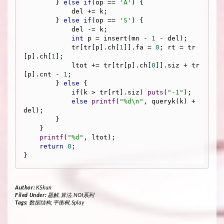
        } 
else
if
(op == 
'A'
) {

            del += k;

        } 
else
if
(op == 
'S'
) {

            del -= k;

int
 p = insert(mn - 
1
 - del);

            tr[tr[p].ch[
1
]].fa = 
0
; rt = tr
[p].ch[
1
];

            ltot += tr[tr[p].ch[
0
]].siz + tr
[p].cnt - 
1
;

        } 
else
 {

if
(k > tr[rt].siz) 
puts
(
"-1"
);

else
printf
(
"%d\n"
, queryk(k) + 
del);

        }

    }

printf
(
"%d"
, ltot);

return
0
;

Author:
KSkun
Filed Under:
题解
,
算法
,
NOI系列
Tags:
数据结构
,
平衡树
,
Splay