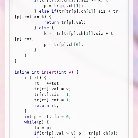
if
(tr[tr[p].ch[
1
]].siz >= k) {

            p = tr[p].ch[
1
];

        } 
else
if
(tr[tr[p].ch[
1
]].siz + tr
[p].cnt >= k) {

return
 tr[p].val;

        } 
else
 {

            k -= tr[tr[p].ch[
1
]].siz + tr
[p].cnt;

            p = tr[p].ch[
0
];

        }

    }

}

inline
int
insert
(
int
 v)
{

if
(!rt) {

        rt = ++tot;

        tr[rt].val = v;

        tr[rt].siz = 
1
;

        tr[rt].cnt = 
1
;

return
 rt;

    }

int
 p = rt, fa = 
0
;

while
(p) {

        fa = p;

if
(tr[p].val > v) p = tr[p].ch[
0
];
