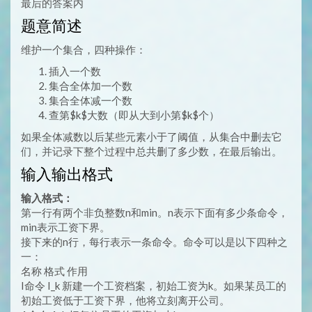
最后的答案内
题意简述
维护一个集合，四种操作：
插入一个数
集合全体加一个数
集合全体减一个数
查第$k$大数（即从大到小第$k$个）
如果全体减数以后某些元素小于了阈值，从集合中删去它
们，并记录下整个过程中总共删了多少数，在最后输出。
输入输出格式
输入格式：
第一行有两个非负整数n和min。n表示下面有多少条命令，
min表示工资下界。
接下来的n行，每行表示一条命令。命令可以是以下四种之
一：
名称 格式 作用
I命令 I_k 新建一个工资档案，初始工资为k。如果某员工的
初始工资低于工资下界，他将立刻离开公司。