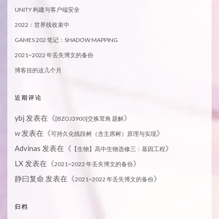
UNITY 构建与客户端安全
2022：世界线收束中
GAMES 202 笔记：SHADOW MAPPING
2021~2022 年丢失博文的备份
博客挂的这几个月
近期评论
ybj
发表在《
》
[BZOJ3900]交换茸角 题解
发表在《
》
W
可持久化线段树（含主席树）原理与实现
Advinas
发表在《
》
【生物】高中生物选修三：基因工程
LX
发表在《
》
2021~2022 年丢失博文的备份
静曰复命
发表在《
》
2021~2022 年丢失博文的备份
归档