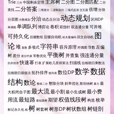
主席树
Trie
二分图
二分图匹配
中国剩余定理
二分
三分
二分答案
倍增
分块
查找
二维差分
二进制划分
二项式反演
交互题
动态规划
分治
分层图
动态点分治
区间DP
分数规划
单调队列
卷积
可并堆
博弈论
双指针
双连通分量
单调栈
图
可持久化
后缀自动机
后缀数组
回文自动机
哈夫曼编码
论
字符串
堆
容斥原理
左偏
多项式
导数
对偶图
复数
平衡树
强连通分量
树
并查集
差分
常数优化
差分约束
快速幂
扫描线
打表
扩展欧几里得算法
拉格朗日乘数法
归并排序
数据
数学
数位DP
拓扑排序
拉格朗日插值法
散列表
结构
数论
整除分块
最
斜率优化
斯坦纳树
整体二分
暴力
最大流
最小费
最小割
最小生成树
大权闭合子图
最短路
权值线段树
用流
期望
枚举
构造
最短路树
树
树状数组
树链剖
树形DP
树套树
标记永久化
栈