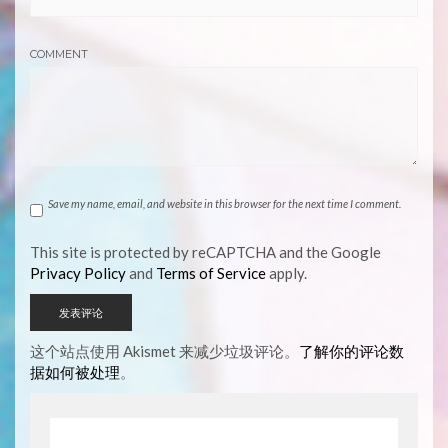
COMMENT
Save my name, email, and website in this browser for the next time I comment.
This site is protected by reCAPTCHA and the Google
Privacy Policy
and
Terms of Service
apply.
这个站点使用 Akismet 来减少垃圾评论。
了解你的评论数
据如何被处理
。