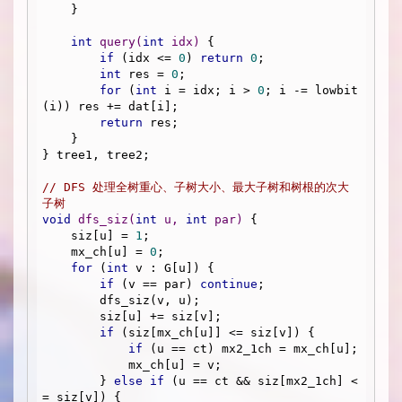
    }

int
query
(
int
 idx)
{

if
 (idx <= 
0
) 
return
0
;

int
 res = 
0
;

for
 (
int
 i = idx; i > 
0
; i -= lowbit
(i)) res += dat[i];

return
 res;

    }

} tree1, tree2;

// DFS 处理全树重心、子树大小、最大子树和树根的次大
子树
void
dfs_siz
(
int
 u, 
int
 par)
{

    siz[u] = 
1
;

    mx_ch[u] = 
0
;

for
 (
int
 v : G[u]) {

if
 (v == par) 
continue
;

        dfs_siz(v, u);

        siz[u] += siz[v];

if
 (siz[mx_ch[u]] <= siz[v]) {

if
 (u == ct) mx2_1ch = mx_ch[u];

            mx_ch[u] = v;

        } 
else
if
 (u == ct && siz[mx2_1ch] <
= siz[v]) {
