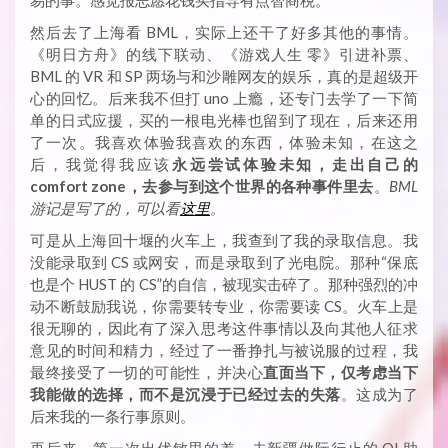
易的事。感觉报志愿花钱买指导有点智商税。
然后去了上海看 BML，实际上还干了好多其他的事情。
《明日方舟》的线下联动、《游戏人生 零》引进补票、
BML 的 VR 和 SP 两场与和沙雕网友的娱乐，真的是超级开
心的回忆。后来我不但打 uno 上瘾，还专门去学了一下简
单的日式应援，买的一根电光棒也留到了现在，后来还用
了一次。我喜欢体验我喜欢的东西，体验未知，在这之
后，我觉得我应该
永远尝试体验未知，走出自己的
comfort zone，去参与到这个世界的各种事件里去
。
BML
游记是写了的，可以看
这里
。
可是从上海回十堰的火车上，我查到了我的录取信息。我
没能录取到 CS 或网安，而是录取到了光电院。那种“保底
也是个 HUST 的 CS”的自信，被现实击碎了。那种强烈的冲
动不断鼓励我说，你需要转专业，你需要读 CS。火车上是
很无聊的，因此有了深入思考这件事情以及向其他人征求
意见的时间和精力，经过了一番挣扎与被说服的过程，我
最终接受了一切的可能性，并决心
直面当下，仅考虑当下
我能做的选择，而不是沉浸于已经过去的失落
。这成为了
后来我的一条行事原则。