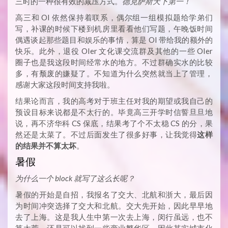
三时的一种很有效的减压方式。
德克萨斯天下第一！
高三和 OI 依然保持着联系，偶尔组一组模拟题给学弟们
写，补课的时候下楼到机房里看看他们写题，午晚饭时间
偶遇谈起那些题目和娱乐的事情，算是 OI 带给我的额外的
快乐。此外，退役 OIer 文化课交流群及其他的一些 OIer
圈子也是我这段时间经常水的地方。不过群确实水的比较
多，有颓废的嫌疑了。不知道为什么突然就当上了管理，
感谢大家这段时间支持我啦。
结果论而言，我的高考对于班主任对我的期望或我自己的
预设目标来说都是不太行的。毕竟高三开学时信誓旦旦地
说，再不济华科 CS 保底，结果考了个不太稳 CS 的分，果
然还是太菜了。不过后面发生了很多好事，让我觉得
这样
的结果并不算太坏
。
暑假
为什么一个 block 就写了这么长呢？
暑假的开始是自招，我报名了交大、北航和浙大，最后因
为时间冲突选择了交大和北航。交大先开始，因此早早地
去了上海。这是我人生中第一次去上海，闵行虽远，也不