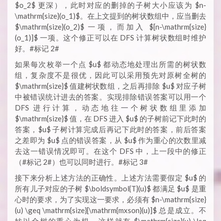
$o_2$ 更深），此时对应的删掉的子树大小应该为 $n-
\mathrm{size}(o_1)$。在上文提到的树状数组中，应当删去
$\mathrm{size}(o_2)$ 一项，而加入 $[n-\mathrm{size}
(o_1)]$ 一项。这个修正可以在 DFS 计算树状数组时维护
好。#标记 2#
如果每次枚举一个点 $u$ 都动态地处理出所需的树状数
组，复杂度不是很优，因此可以采用预先对原树全树的
$\mathrm{size}$ 值建树状数组，之后再排除 $u$ 对应子树
中被错误统计进去的答案。实现排除错误答案可以用一个
DFS 进行计算，动态地往一个树状数组里添加
$\mathrm{size}$ 值，在 DFS 进入 $u$ 的子树前记下此时的
答案，$u$ 子树计算完成后再记下此时的答案，前后答案
之差即为 $u$ 点的错误答案，从 $u$ 作为重心的次数里减
去这一错误情况即可。在这个 DFS 中，上一段中的修正
（#标记 2#）也可以同时进行。#标记 3#
接下来分析上述方法的正确性。上述方法需要假定 $u$ 的
所有儿子对应的子树 $\boldsymbol{T}(u)$ 都满足 $u$ 是重
心时的要求，为了实现这一要求，必须有 $n-\mathrm{size}
(u) \geq \mathrm{size}[\mathrm{mxson}(u)]$ 总是成立。不