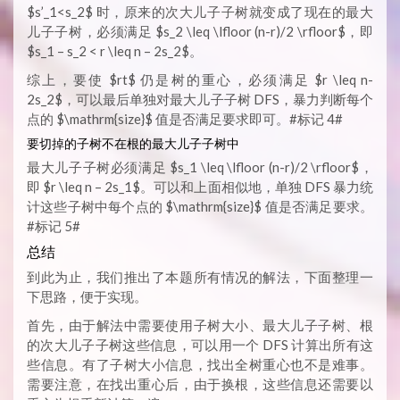
$s’_1<s_2$ 时，原来的次大儿子子树就变成了现在的最大
儿子子树，必须满足 $s_2 \leq \lfloor (n-r)/2 \rfloor$，即
$s_1 – s_2 < r \leq n – 2s_2$。
综上，要使 $rt$ 仍是树的重心，必须满足 $r \leq n-
2s_2$，可以最后单独对最大儿子子树 DFS，暴力判断每个
点的 $\mathrm{size}$ 值是否满足要求即可。#标记 4#
要切掉的子树不在根的最大儿子子树中
最大儿子子树必须满足 $s_1 \leq \lfloor (n-r)/2 \rfloor$，
即 $r \leq n – 2s_1$。可以和上面相似地，单独 DFS 暴力统
计这些子树中每个点的 $\mathrm{size}$ 值是否满足要求。
#标记 5#
总结
到此为止，我们推出了本题所有情况的解法，下面整理一
下思路，便于实现。
首先，由于解法中需要使用子树大小、最大儿子子树、根
的次大儿子子树这些信息，可以用一个 DFS 计算出所有这
些信息。有了子树大小信息，找出全树重心也不是难事。
需要注意，在找出重心后，由于换根，这些信息还需要以