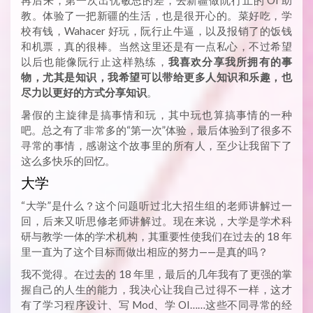
再后来，第一次出优敏思的差，去新疆做阮行止的 OI 助
教。体验了一把新疆的生活，也是很开心的。菜好吃，学
校有钱，Wahacer 好玩，阮行止牛逼，以及报销了的饭钱
和机票，真的很棒。当然这里还是有一点私心，不过希望
以后也能像阮行止这样熟练，
我喜欢分享我所拥有的事
物，尤其是知识，我希望可以带给更多人知识和乐趣，也
尽力以更好的方式分享知识
。
暑假的主旋律是搞事情和玩，其中玩也算搞事情的一种
吧。总之有了非常多的“第一次”体验，最后体验到了很多不
寻常的事情，感谢这个故事里的所有人，至少让我留下了
这么多快乐的回忆。
大学
“大学”是什么？这个问题听过北大招生组的老师讲解过一
回，后来又听思修老师讲解过。现在来说，大学是学术科
研与教学一体的学术机构，其重要性使我们在过去的 18 年
里一直为了这个目标而做出相应的努力——是真的吗？
我不觉得。在过去的 18 年里，最后的几年我有了更强的掌
握自己的人生的能力，我决心让我自己过得不一样，这才
有了学习程序设计、写 Mod、学 OI……这些不同寻常的经