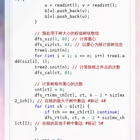
            u = readint(); v = readint();

            G[u].push_back(v);

            G[v].push_back(u);

        }

// 预处理子树大小的权值树状数组
        dfs_siz(
1
, 
0
); 
// 计算重心
        dfs_siz(ct, 
0
); 
// 以重心为根计算树信息
        tree1.init(n);

for
 (
int
 i = 
1
; i <= n; i++) tree1.a
dd(siz[i], 
1
);

        tree2.init(n); 
// 计算除根之外点的次数
        dfs_cal(ct, 
0
);

// 计算树根作重心的次数
        cnt[ct] = 
0
;

        dfs_rt(mx_ch[ct], ct, n - 
2
 * siz[mx
2_1ch]); 
// 在根的最大子树中删边 #标记 4#
for
 (
int
 ch : G[ct]) {

if
 (ch == mx_ch[ct]) 
continue
;

            dfs_rt(ch, ct, n - 
2
 * siz[mx_ch
[ct]]); 
// 在根的其他子树中删边 #标记 5#
        }
