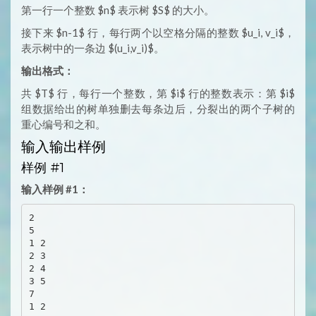
第一行一个整数 $n$ 表示树 $S$ 的大小。
接下来 $n-1$ 行，每行两个以空格分隔的整数 $u_i, v_i$​，
表示树中的一条边 $(u_i,v_i)$。
输出格式：
共 $T$ 行，每行一个整数，第 $i$ 行的整数表示：第 $i$
组数据给出的树单独删去每条边后，分裂出的两个子树的
重心编号和之和。
输入输出样例
样例 #1
输入样例 #1：
2

5

1 2

2 3

2 4

3 5

7

1 2
