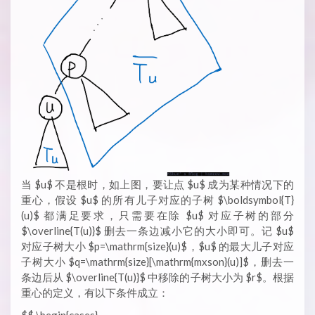
当 $u$ 不是根时，如上图，要让点 $u$ 成为某种情况下的
重心，假设 $u$ 的所有儿子对应的子树 $\boldsymbol{T}
(u)$ 都满足要求，只需要在除 $u$ 对应子树的部分
$\overline{T(u)}$ 删去一条边减小它的大小即可。记 $u$
对应子树大小 $p=\mathrm{size}(u)$，$u$ 的最大儿子对应
子树大小 $q=\mathrm{size}[\mathrm{mxson}(u)]$，删去一
条边后从 $\overline{T(u)}$ 中移除的子树大小为 $r$。根据
重心的定义，有以下条件成立：