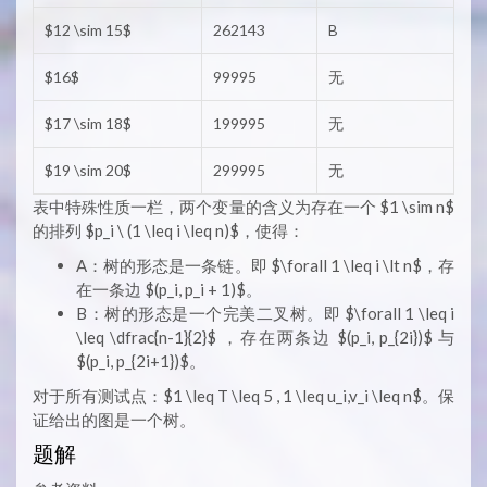
$12 \sim 15$
262143
B
$16$
99995
无
$17 \sim 18$
199995
无
$19 \sim 20$
299995
无
表中特殊性质一栏，两个变量的含义为存在一个 $1 \sim n$
的排列 $p_i \ (1 \leq i \leq n)$，使得：
A：树的形态是一条链。即 $\forall 1 \leq i \lt n$，存
在一条边 $(p_i, p_i + 1)$。
B：树的形态是一个完美二叉树。即 $\forall 1 \leq i
\leq \dfrac{n-1}{2}$​ ，存在两条边 $(p_i, p_{2i})$ 与
$(p_i, p_{2i+1})$。
对于所有测试点：$1 \leq T \leq 5 , 1 \leq u_i,v_i \leq n$。保
证给出的图是一个树。
题解