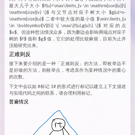
最大儿子大小 $f(u)=\max\limits_{v \in \mathrm{son}(u)}\{
\mathrm{size}(v) \}$ 与父节点对应子树大小 $g(u)=n-
\mathrm{size}(u)$ 二者中较大值的最小值 $\min\limits_{u
\in \boldsymbol{V}(S)} \{ \max\{f(u),g(u)\} \}$ 对应的点
$u$。但这种想法情况众多，因为删边会影响两端点对应子
树的 $f$ 值和 $g$ 值，它们的处理比较麻烦，目前为止并
没能研究出来。
正难则反
接下来要介绍的是一种「正难则反」的方法，即枚举边不
是好做的方法，则枚举点，考虑其作为某种情况中的重心
的次数。
下文中会以如 #标记 1# 的形式进行标记以建立上下文描述
与实现代码之间的联系，请合理利用标记。
普遍情况