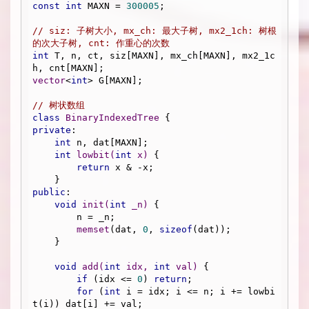
const
int
 MAXN = 
300005
;

// siz: 子树大小, mx_ch: 最大子树, mx2_1ch: 树根
的次大子树, cnt: 作重心的次数
int
 T, n, ct, siz[MAXN], mx_ch[MAXN], mx2_1c
vector
<
int
> G[MAXN];

// 树状数组
class
BinaryIndexedTree
 {
private
:

int
 n, dat[MAXN];

int
lowbit
(
int
 x)
{

return
 x & -x;

public
:

void
init
(
int
 _n)
{

        n = _n;

memset
(dat, 
0
, 
sizeof
(dat));

    }

void
add
(
int
 idx, 
int
 val)
{

if
 (idx <= 
0
) 
return
;

for
 (
int
 i = idx; i <= n; i += lowbi
t(i)) dat[i] += val;
