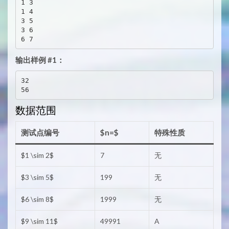
1 3

1 4

3 5

3 6

6 7
输出样例 #1：
32

56
数据范围
测试点编号
$n=$
特殊性质
$1 \sim 2$
7
无
$3 \sim 5$
199
无
$6 \sim 8$
1999
无
$9 \sim 11$
49991
A