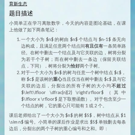
育新生态
题目描述
小简单正在学习离散数学，今天的内容是图论基础，在课
上他做了如下两条笔记：
一个大小为 $n$ 的树由 $n$ 个结点与 $n-1$ 条无向
边构成，且满足任意两个结点间
有且仅有
一条简单路
径。在树中删去一个结点及与它关联的边，树将分裂
为若干个子树；而在树中删去一条边（保留关联结
点，下同），树将分裂为
恰好
两个子树。
对于一个大小为 $n$ 的树与任意一个树中结点 $c$，
称 $c$ 是该树的
重心
当且仅当在树中删去 $c$ 及与它
关联的边后，分裂出的所有子树的大小均
不超过
$\left\lfloor \dfrac{n}{2} \right\rfloor$（其中
$\lfloor x \rfloor$ 是下取整函数）。对于包含至少一
个结点的树，它的重心只可能有 1 或 2 个。
课后老师给出了一个大小为 $n$ 的树 $S$，树中结点从 $1
\sim n$ 编号。小简单的课后作业是求出 $S$ 单独删去每条
边后，分裂出的两个子树的重心编号和之和。即：