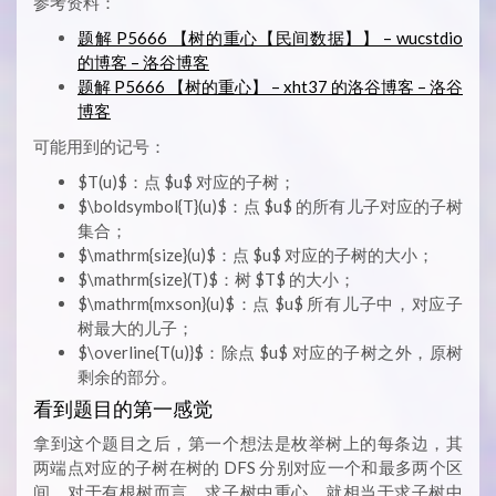
参考资料：
题解 P5666 【树的重心【民间数据】】 – wucstdio
的博客 – 洛谷博客
题解 P5666 【树的重心】 – xht37 的洛谷博客 – 洛谷
博客
可能用到的记号：
$T(u)$：点 $u$ 对应的子树；
$\boldsymbol{T}(u)$：点 $u$ 的所有儿子对应的子树
集合；
$\mathrm{size}(u)$：点 $u$ 对应的子树的大小；
$\mathrm{size}(T)$：树 $T$ 的大小；
$\mathrm{mxson}(u)$：点 $u$ 所有儿子中，对应子
树最大的儿子；
$\overline{T(u)}$：除点 $u$ 对应的子树之外，原树
剩余的部分。
看到题目的第一感觉
拿到这个题目之后，第一个想法是枚举树上的每条边，其
两端点对应的子树在树的 DFS 分别对应一个和最多两个区
间。对于有根树而言，求子树中重心，就相当于求子树中