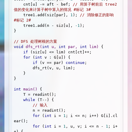
    cnt[u] -= aft - bef; 
// 用算子树前后 tree2 
值的变化来计算子树中算入的情况 #标记 3#
    tree1.add(siz[par], 
1
); 
// 消除修正的影响 
#标记 2#
    tree1.add(n - siz[u], 
-1
);

}

// DFS 处理树根的方案
void
dfs_rt
(
int
 u, 
int
 par, 
int
 lim)
{

if
 (siz[u] <= lim) cnt[ct]++;

for
 (
int
 v : G[u]) {

if
 (v == par) 
continue
;

        dfs_rt(v, u, lim);

    }

}

int
main
()
{

    T = readint();

while
 (T--) {

// 输入
        n = readint();

for
 (
int
 i = 
1
; i <= n; i++) G[i].cl
ear();

for
 (
int
 i = 
1
, u, v; i <= n - 
1
; i+
+) {
