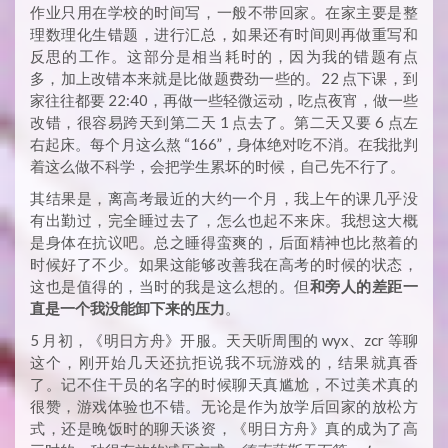
作业只用在学校的时间写，一般不带回家。在家主要是整
理数理化生错题，进行汇总，如果还有时间则再做重写和
反思的工作。这部分是相当耗时的，因为我的错题有点
多，加上改错本来就是比做题费劲一些的。22 点下课，到
家往往都要 22:40，再做一些轻微运动，吃点夜宵，做一些
改错，很容易跨天到第二天 1 点去了。第二天又要 6 点左
右起床。每个月这么熬 “166”，身体绝对吃不消。在我批判
着这么做不科学，会把学生累坏的时候，自己先不行了。
其结果是，离高考最近的大约一个月，我上午的课几乎没
有出勤过，完全睡过去了，怎么也起不来床。我想这大概
是身体在抗议吧。总之睡得蛮爽的，后面精神也比熬着的
时候好了不少。如果这能够改善我在高考的时候的状态，
这也是值得的，当时的我是这么想的。但
和旁人的差距一
直是一个我没能卸下来的压力
。
5 月初，《明日方舟》开服。天天听周围的 wyx、zcr 等聊
这个，刚开始几天还抗拒说我不玩游戏的，结果就真香
了。记不住干员的名字的时候聊天真尴尬，不过美术真的
很赞，游戏体验也不错。无论是作为放学后回家的放松方
式，还是晚饭时的聊天谈资，《明日方舟》真的成为了高