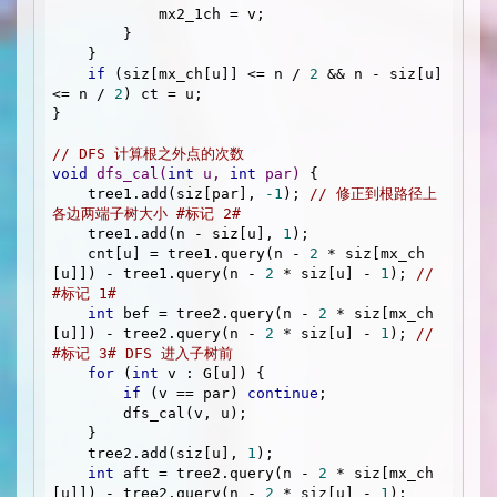
            mx2_1ch = v;

        }

    }

if
 (siz[mx_ch[u]] <= n / 
2
 && n - siz[u] 
<= n / 
2
) ct = u;

}

// DFS 计算根之外点的次数
void
dfs_cal
(
int
 u, 
int
 par)
{

    tree1.add(siz[par], 
-1
); 
// 修正到根路径上
各边两端子树大小 #标记 2#
    tree1.add(n - siz[u], 
1
);

    cnt[u] = tree1.query(n - 
2
 * siz[mx_ch
[u]]) - tree1.query(n - 
2
 * siz[u] - 
1
); 
// 
#标记 1#
int
 bef = tree2.query(n - 
2
 * siz[mx_ch
[u]]) - tree2.query(n - 
2
 * siz[u] - 
1
); 
// 
#标记 3# DFS 进入子树前
for
 (
int
 v : G[u]) {

if
 (v == par) 
continue
;

        dfs_cal(v, u);

    }

    tree2.add(siz[u], 
1
);

int
 aft = tree2.query(n - 
2
 * siz[mx_ch
[u]]) - tree2.query(n - 
2
 * siz[u] - 
1
);
