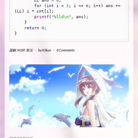
        LL ans = 
0
;

for
 (
int
 i = 
1
; i <= n; i++) ans += 
(LL) i * cnt[i];

printf
(
"%lld\n"
, ans);

    }

return
0
;

}
题解
,
NOIP
,
算法
-
by
KSkun
-
0 Comments