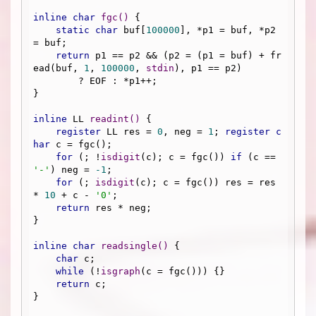
inline
char
fgc
()
{

static
char
 buf[
100000
], *p1 = buf, *p2 
= buf;

return
 p1 == p2 && (p2 = (p1 = buf) + fr
ead(buf, 
1
, 
100000
, 
stdin
), p1 == p2)

        ? EOF : *p1++;

}

inline
 LL 
readint
()
{

register
 LL res = 
0
, neg = 
1
; 
register
c
har
 c = fgc();

for
 (; !
isdigit
(c); c = fgc()) 
if
 (c == 
'-'
) neg = 
-1
;

for
 (; 
isdigit
(c); c = fgc()) res = res 
* 
10
 + c - 
'0'
;

return
 res * neg;

}

inline
char
readsingle
()
{

char
 c;

while
 (!
isgraph
(c = fgc())) {}

return
 c;

}
