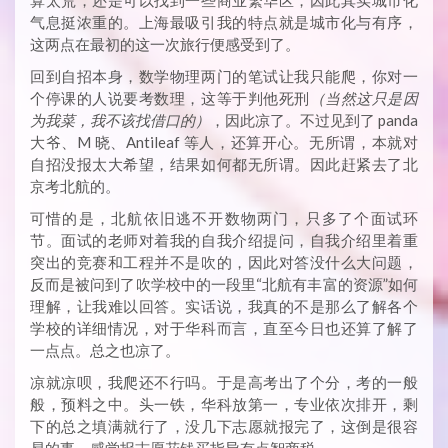
算太荒，还是可以找到一些商业繁华区，因此其实城市化
气息挺浓重的。上海最吸引我的特点就是城市化与有序，
这两点在最初的这一次旅行便感受到了。
回到自招本身，数学物理两门的笔试让我只能爬，你对一
个停课的人说要考数理，这等于判他死刑
（当然这只是因
为我菜，我不该找借口的）
，因此凉了。不过见到了 panda
大爷、M 晓、Antileaf 等人，还算开心。无所谓，本就对
自招没报太大希望，结果如何都无所谓。因此赶紧去了北
京考北航的。
可惜的是，北航依旧逃不开数物两门，只多了个面试环
节。面试的老师对着我的自我介绍提问，自我介绍里着重
突出的竞赛和工程并不是吹的，因此对答没什么大问题，
反而是被问到了吹学校中的一段里“北航有丰富的资源”如何
理解，让我难以回答。实话说，我真的不是那么了解各个
学校的详细情况，对于华科而言，直至今日也还算了解了
一点点。总之也凉了。
凉就凉呗，我爬还不行吗。于是高考出了个分，考的一般
般，预料之中。头一铁，华科放第一，专业依次排开，剩
下的总之填满就行了，没几下志愿就报完了，这倒是很容