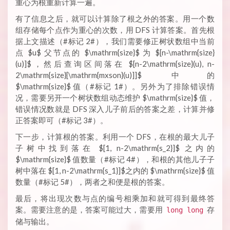
重心为根重新计算一遍。
有了信息之后，就可以计算除了根之外的答案。用一个数
组存储每个点作为重心的次数，用 DFS 计算答案。首先根
据上文描述（#标记 2#），我们需要修正树状数组中当前
点 $u$ 父节点的 $\mathrm{size}$ 为 $[n-\mathrm{size}
(u)]$，然后查询区间落在 $[n-2\mathrm{size}(u), n-
2\mathrm{size}[\mathrm{mxson}(u)]]$ 中的
$\mathrm{size}$ 值（#标记 1#）。另外为了排除错误情
况，需要另开一个树状数组动态维护 $\mathrm{size}$ 值，
错误情况数就是 DFS 深入儿子前后的答案之差，计算并修
正答案即可（#标记 3#）。
下一步，计算根的答案。利用一个 DFS，在根的最大儿子
子树中找到落在 $[1, n-2\mathrm{s_2}]$ 之内的
$\mathrm{size}$ 值数量（#标记 4#），和根的其他儿子子
树中落在 $[1, n-2\mathrm{s_1}]$之内的 $\mathrm{size}$ 值
数量（#标记 5#），两者之和便是根的答案。
最后，将出现次数与点的编号相乘加和就可得到最终答
案。需要注意的是，答案可能过大，需要用
存
long long
储与输出。