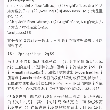
$$ \begin{cases}
n-r-p \leq \left\lfloor \dfrac{n-r}{2} \right\rfloor, & u 的父
亲对应的子树（即 \overline{T(u)} \backslash T(o)）满足重
心定义, \\
q \leq \left\lfloor \dfrac{n-r}{2} \right\rfloor, & u 的最大儿
子对应子树满足重心定义.
\end{cases} $$
将分母的 2 乘到另一边上，再将 $r$ 单独整理出来，可以
得到下式
$$ n – 2p \leq r \leq n – 2q $$
当 $r$ 不包括 $u$ 到树根路径（即图中的链 $rt, \dots,
p$）上的点时，记删掉的边中远离 $u$ 的端点为 $o$，则
$r = \mathrm{size}(o)$，因此只要构建出 $\overline{T(u)}$
所有点 $\mathrm{size}$ 值的权值线段树或权值树状数组，
就能很方便地查到落在区间 $[n-2p, n-2q]$ 区间内的 $r$ 值
有多少个，而这就是 $u$ 点作为重心的情况数。#标记 1#
但 $r$ 也有可能包括 $u$ 到树根路径上的点，记删掉的边
为 $(o_1, o_2)$，其中 $o_1$ 离 $u$ 更近，而 $o_2$ 离
$u$ 更远（即这条边在 $u$ 到树根的链上，且 $o_1$ 比