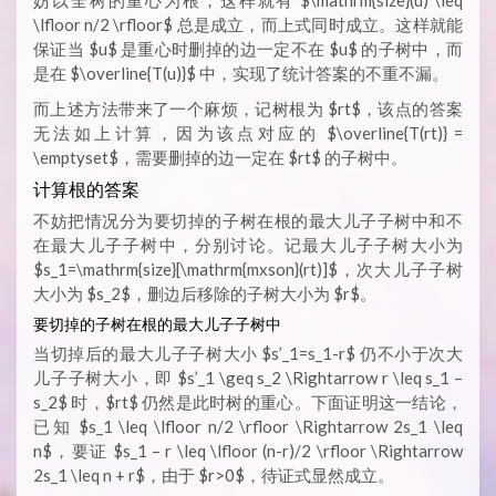
妨以全树的重心为根，这样就有 $\mathrm{size}(u) \leq
\lfloor n/2 \rfloor$ 总是成立，而上式同时成立。这样就能
保证当 $u$ 是重心时删掉的边一定不在 $u$ 的子树中，而
是在 $\overline{T(u)}$ 中，实现了统计答案的不重不漏。
而上述方法带来了一个麻烦，记树根为 $rt$，该点的答案
无法如上计算，因为该点对应的 $\overline{T(rt)} =
\emptyset$，需要删掉的边一定在 $rt$ 的子树中。
计算根的答案
不妨把情况分为要切掉的子树在根的最大儿子子树中和不
在最大儿子子树中，分别讨论。记最大儿子子树大小为
$s_1=\mathrm{size}[\mathrm{mxson}(rt)]$，次大儿子子树
大小为 $s_2$，删边后移除的子树大小为 $r$。
要切掉的子树在根的最大儿子子树中
当切掉后的最大儿子子树大小 $s’_1=s_1-r$ 仍不小于次大
儿子子树大小，即 $s’_1 \geq s_2 \Rightarrow r \leq s_1 –
s_2$ 时，$rt$ 仍然是此时树的重心。下面证明这一结论，
已知 $s_1 \leq \lfloor n/2 \rfloor \Rightarrow 2s_1 \leq
n$，要证 $s_1 – r \leq \lfloor (n-r)/2 \rfloor \Rightarrow
2s_1 \leq n + r$，由于 $r>0$，待证式显然成立。