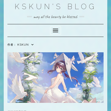
Skip
KSKUN'S BLOG
to
content
may all the beauty be blessed.
Toggle Navigation
作者：
KSKUN