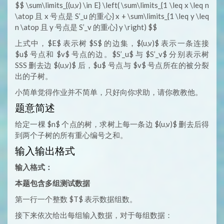
$$ \sum\limits_{(u,v) \in E} \left( \sum\limits_{1 \leq x \leq n
\atop 且 x 号点是 S’_u 的重心} x + \sum\limits_{1 \leq y \leq
n \atop 且 y 号点是 S’_v 的重心} y \right) $$
上式中，$E$ 表示树 $S$ 的边集，$(u,v)$ 表示一条连接
$u$ 号点和 $v$ 号点的边。$S’_u$ 与 $S’_v$​ 分别表示树
SSS 删去边 $(u,v)$ 后，$u$ 号点与 $v$ 号点所在的被分裂
出的子树。
小简单觉得作业并不简单，只好向你求助，请你教教他。
题意简述
给定一棵 $n$ 个点的树，求树上每一条边 $(u,v)$ 删去后得
到两个子树的所有重心编号之和。
输入输出格式
输入格式：
本题包含多组测试数据
第一行一个整数 $T$ 表示数据组数。
接下来依次给出每组输入数据，对于每组数据：