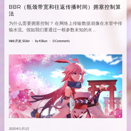
BBR（瓶颈带宽和往返传播时间）拥塞控制算
法
为什么需要拥塞控制？ 在网络上传输数据就像在水管中传
输水流。假如我们要通过一根参数未知的水
…
Web开发
,
Slider
-
by
KSkun
-
0 Comments
2020年1月1日