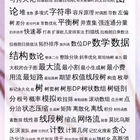
哈夫曼编码
论
字符串
堆
容斥原理
左偏
多项式
导数
对偶图
复数
平衡树
强连通分量
树
并查集
差分
常数优化
差分约束
快速幂
扫描线
打表
扩展欧几里得算法
拉格朗日乘数法
归并排序
数据
数学
数位DP
拓扑排序
拉格朗日插值法
散列表
结构
数论
整除分块
最
斜率优化
斯坦纳树
整体二分
暴力
最大流
最小费
最小割
最小生成树
大权闭合子图
最短路
权值线段树
用流
期望
枚举
构造
最短路树
树
树状数组
树链剖
树形DP
树套树
标记永久化
栈
模拟
分
概率
点
根号
欧拉筛
滚动数组
点分树
泰勒级数
状态压缩
离线
分治
矩阵
离散化
积分
生成树
积性函数
线段树
网络流
缩点
莫比乌斯
线性基
素数筛
能量
计数
贪心
计算几何
反演
莫队
记忆化搜索
虚树
行列式
高斯消
边分治
逆元
随机化
链表
迭代加深
运动学
部分背包
队列