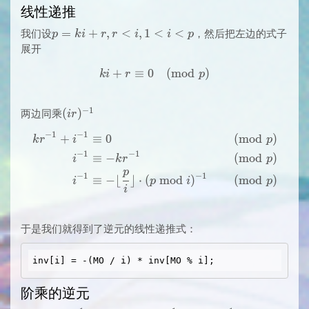
线性递推
p=ki+r,
=
+
,
<
,
1
<
<
我们设
，然后把左边的式子
p
k
i
r
r
i
i
p
r < i, 1
展开
< i < p
+
≡
0
ki + r \equiv 0 \pmod{p}
(
m
o
d
)
k
i
r
p
−
1
(ir)^{-1}
(
)
两边同乘
i
r
−
1
−
1
+
≡
0
(
m
o
d
)
\begin{aligned} kr^{-1} + 
k
r
i
p
−
1
−
1
≡
−
(
m
o
d
)
i
k
r
p
p
−
1
−
1
≡
−
⌊
⌋
⋅
(
m
o
d
)
(
m
o
d
)
i
p
i
p
i
于是我们就得到了逆元的线性递推式：
阶乘的逆元