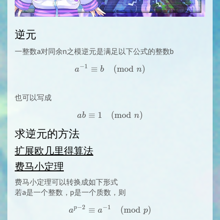
逆元
一整数a对同余n之模逆元是满足以下公式的整数b
−
1
≡
a^{-1} \equiv b \pmod{n}
(
m
o
d
)
a
b
n
也可以写成
≡
1
ab \equiv 1 \pmod{n}
(
m
o
d
)
a
b
n
求逆元的方法
扩展欧几里得算法
费马小定理
费马小定理可以转换成如下形式
若a是一个整数，p是一个质数，则
−
2
−
1
p
≡
a^{p-2} \equiv a^{-1} \pm
(
m
o
d
)
a
a
p