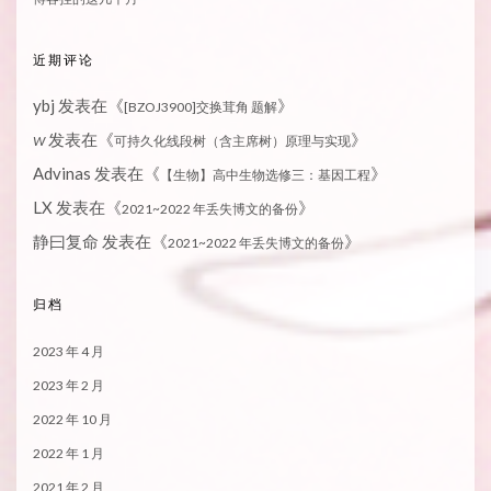
近期评论
ybj
发表在《
》
[BZOJ3900]交换茸角 题解
发表在《
》
W
可持久化线段树（含主席树）原理与实现
Advinas
发表在《
》
【生物】高中生物选修三：基因工程
LX
发表在《
》
2021~2022 年丢失博文的备份
静曰复命
发表在《
》
2021~2022 年丢失博文的备份
归档
2023 年 4 月
2023 年 2 月
2022 年 10 月
2022 年 1 月
2021 年 2 月