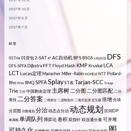
2017 年 10 月
2017 年 8 月
2017 年 7 月
标签
DFS
AC自动机
BFS
01背包
2-SAT
BSGS
01Trie
A*
cdq分治
LCA
KMP
FFT
Hash
Floyd
Dijkstra
Kruskal
DFS-SPFA
LCT
Lucas定理
Manacher
Miller-Rabin
Pollard-
NTT
NOI笔试
Splay
Tarjan-SCC
SPFA
Rho
RMQ
ST表
Prim
Treap
主席树
Trie
二分图
二分图匹配
中国剩余定理
二分
三分
二分答案
倍增
分块
查找
二维差分
二进制划分
二项式反演
交互题
动态规划
分治
分层图
动态点分治
区间DP
分数规划
单调队列
卷积
可并堆
博弈论
双指针
双连通分量
单调栈
图
可持久化
后缀自动机
后缀数组
回文自动机