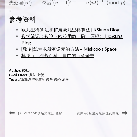
−
1
−
1
−
1
(n!)^{-1}
(
!
)
[(n-
[
(
−
1
)
!
]
≡
(
!
)
(
m
o
d
)
先处理
，然后
n
n
n
n
p
1)!]^{-1}
。
\equiv
参考资料
n(n!)^{-1}
\pmod{p}
欧几里得算法和扩展欧几里得算法 | KSkun’s Blog
数学笔记：数论（欧拉函数、阶、原根） | KSkun’s
Blog
[数论]线性求所有逆元的方法 – Miskcoo’s Space
模逆元 – 维基百科，自由的百科全书
Author:
KSkun
Filed Under:
算法
,
知识
Tags:
扩展欧几里得算法
,
数学
,
数论
,
逆元
[AHOI2001]多项式乘法 题解
高斯-约旦消元法原理及实现