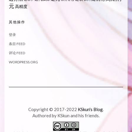
元
高精度
其他操作
登录
条目 FEED
评论 FEED
WORDPRESS.ORG
Copyright © 2017-2022
KSkun's Blog
.
Authored by KSkun and his friends.