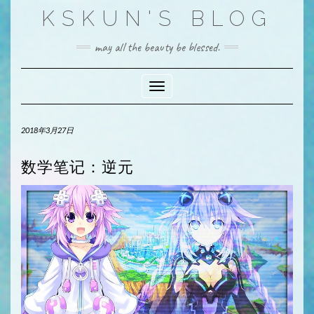
Skip
KSKUN'S BLOG
to
content
may all the beauty be blessed.
Toggle Navigation
2018年3月27日
数学笔记：逆元