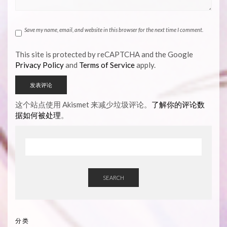
Save my name, email, and website in this browser for the next time I comment.
This site is protected by reCAPTCHA and the Google
Privacy Policy
and
Terms of Service
apply.
这个站点使用 Akismet 来减少垃圾评论。
了解你的评论数
据如何被处理
。
SEARCH
分类