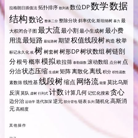
数据
数学
数位DP
拓扑排序
拉格朗日插值法
散列表
结构
数论
整除分块
最
斜率优化
斯坦纳树
整体二分
暴力
最大流
最小费
最小割
最小生成树
大权闭合子图
最短路
权值线段树
用流
期望
枚举
构造
最短路树
树
树状数组
树链剖
树形DP
树套树
标记永久化
栈
模拟
分
概率
点
根号
欧拉筛
滚动数组
点分树
泰勒级数
状态压缩
离线
分治
矩阵
离散化
积分
生成树
积性函数
线段树
网络流
缩点
莫比乌斯
线性基
素数筛
能量
计数
贪心
计算几何
反演
莫队
记忆化搜索
虚树
行列式
高斯消
边分治
逆元
随机化
链表
迭代加深
运动学
部分背包
队列
元
高精度
其他操作