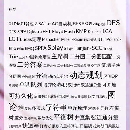
标签
DFS
AC自动机
BFS
01背包
2-SAT
BSGS
01Trie
A*
cdq分治
LCA
KMP
FFT
Hash
Floyd
Dijkstra
Kruskal
DFS-SPFA
LCT
Lucas定理
Manacher
Miller-Rabin
Pollard-
NTT
NOI笔试
Splay
Tarjan-SCC
SPFA
Rho
RMQ
ST表
Prim
Treap
主席树
Trie
二分图
二分图匹配
中国剩余定理
二分
三分
二分答案
倍增
分块
查找
二维差分
二进制划分
二项式反演
交互题
动态规划
分治
分层图
动态点分治
区间DP
分数规划
单调队列
卷积
可并堆
博弈论
双指针
双连通分量
单调栈
图
可持久化
后缀自动机
后缀数组
回文自动机
哈夫曼编码
论
字符串
堆
容斥原理
左偏
多项式
导数
对偶图
复数
平衡树
强连通分量
树
并查集
差分
常数优化
差分约束
快速幂
扫描线
打表
扩展欧几里得算法
拉格朗日乘数法
归并排序