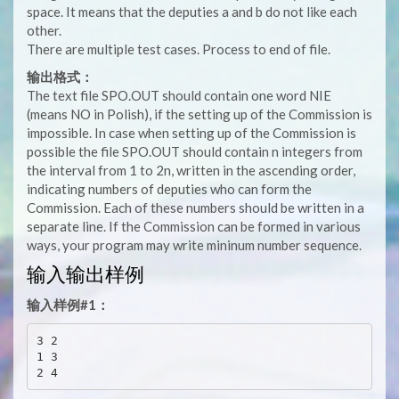
space. It means that the deputies a and b do not like each
other.
There are multiple test cases. Process to end of file.
输出格式：
The text file SPO.OUT should contain one word NIE
(means NO in Polish), if the setting up of the Commission is
impossible. In case when setting up of the Commission is
possible the file SPO.OUT should contain n integers from
the interval from 1 to 2n, written in the ascending order,
indicating numbers of deputies who can form the
Commission. Each of these numbers should be written in a
separate line. If the Commission can be formed in various
ways, your program may write mininum number sequence.
输入输出样例
输入样例#1：
3 2

1 3
