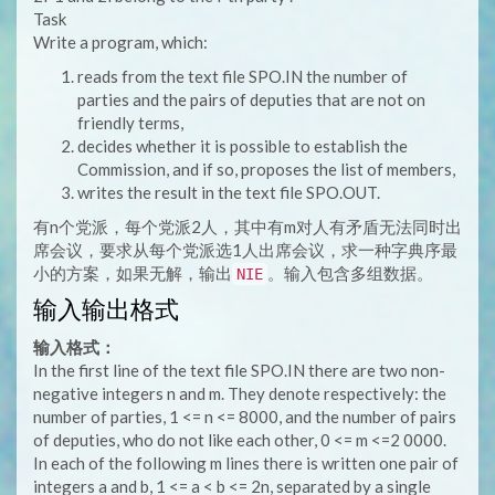
Task
Write a program, which:
reads from the text file SPO.IN the number of
parties and the pairs of deputies that are not on
friendly terms,
decides whether it is possible to establish the
Commission, and if so, proposes the list of members,
writes the result in the text file SPO.OUT.
有n个党派，每个党派2人，其中有m对人有矛盾无法同时出
席会议，要求从每个党派选1人出席会议，求一种字典序最
小的方案，如果无解，输出
。输入包含多组数据。
NIE
输入输出格式
输入格式：
In the first line of the text file SPO.IN there are two non-
negative integers n and m. They denote respectively: the
number of parties, 1 <= n <= 8000, and the number of pairs
of deputies, who do not like each other, 0 <= m <=2 0000.
In each of the following m lines there is written one pair of
integers a and b, 1 <= a < b <= 2n, separated by a single