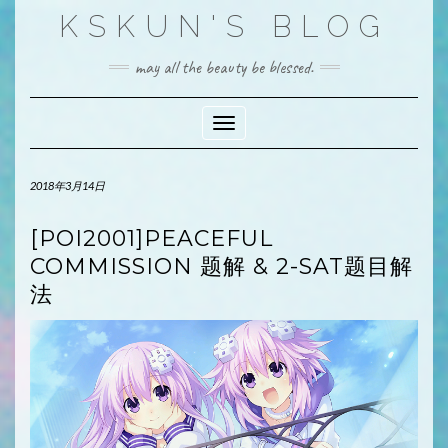
Skip
KSKUN'S BLOG
to
content
may all the beauty be blessed.
Toggle Navigation
2018年3月14日
[POI2001]PEACEFUL
COMMISSION 题解 & 2-SAT题目解
法