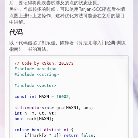
后，要记得将此次尝试涉及的点的状态还原。
另外，当点较多的时候，可以使用Tarjan-SCC缩点后在缩
点图上进行上述操作。这种优化方法可能会在之后的题目
中讲解。
代码
以下代码借鉴了刘汝佳、陈锋著《算法竞赛入门经典 训练
指南》一书的写法。
// Code by KSkun, 2018/3
#
include
<cstdio>
#
include
<cstring>
#
include
<vector>
const
int
 MAXN = 
16005
;

std
::
vector
<
int
int
bool
 mark[MAXN];

inline
bool
dfs
(
int
 x)
{

if
(mark[x ^ 
1
]) 
return
false
;
