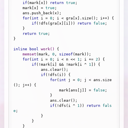
if
(mark[x]) 
return
true
;

    mark[x] = 
true
;

    ans.push_back(x);

for
(
int
 i = 
0
; i < gra[x].size(); i++) {

if
(!dfs(gra[x][i])) 
return
false
;

    }

return
true
;

}

inline
bool
work
()
{

memset
(mark, 
0
, 
sizeof
(mark));

for
(
int
 i = 
0
; i < n << 
1
; i += 
2
) {

if
(!mark[i] && !mark[i ^ 
1
]) {

            ans.clear();

if
(!dfs(i)) {

for
(
int
 j = 
0
; j < ans.size
(); j++) {

                    mark[ans[j]] = 
false
;

                }

                ans.clear();

if
(!dfs(i ^ 
1
)) 
return
fals
e
;

            }

        }

    }
