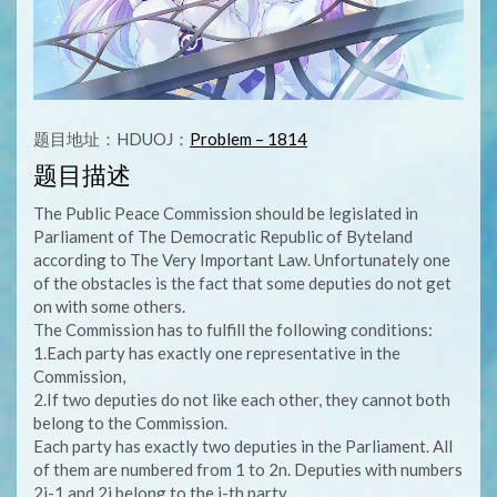
题目地址：HDUOJ：
Problem – 1814
题目描述
The Public Peace Commission should be legislated in
Parliament of The Democratic Republic of Byteland
according to The Very Important Law. Unfortunately one
of the obstacles is the fact that some deputies do not get
on with some others.
The Commission has to fulfill the following conditions:
1.Each party has exactly one representative in the
Commission,
2.If two deputies do not like each other, they cannot both
belong to the Commission.
Each party has exactly two deputies in the Parliament. All
of them are numbered from 1 to 2n. Deputies with numbers
2i-1 and 2i belong to the i-th party .