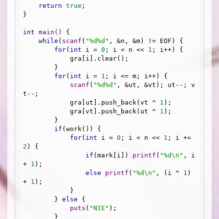
return
true
;

}

int
main
()
{

while
(
scanf
(
"%d%d"
, &n, &m) != EOF) {

for
(
int
 i = 
0
; i < n << 
1
; i++) {

            gra[i].clear();

        }

for
(
int
 i = 
1
; i <= m; i++) {

scanf
(
"%d%d"
, &ut, &vt); ut--; v
t--;

            gra[ut].push_back(vt ^ 
1
);

            gra[vt].push_back(ut ^ 
1
);

        }

if
(work()) {

for
(
int
 i = 
0
; i < n << 
1
; i += 
2
) {

if
(mark[i]) 
printf
(
"%d\n"
, i 
+ 
1
);

else
printf
(
"%d\n"
, (i ^ 
1
) 
+ 
1
);

            }

        } 
else
 {

puts
(
"NIE"
);

        }
