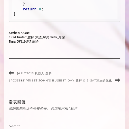
    } 

return
0
;

Author:
KSkun
Filed Under:
题解
,
算法
,
知识
,
Slider
,
其他
Tags:
DFS
,
2-SAT
,
图论
[APIO2013]机器人 题解
[POJ3683]PRIEST JOHN’S BUSIEST DAY 题解 & 2-SAT算法的优化
发表回复
您的邮箱地址不会被公开。
必填项已用
*
标注
NAME
*