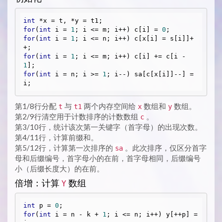
int
for
(
int
 i = 
1
; i <= m; i++) c[i] = 
0
for
(
int
 i = 
1
; i <= n; i++) c[x[i] = s[i]]+
for
(
int
 i = 
1
; i <= m; i++) c[i] += c[i - 
1
for
(
int
 i = n; i >= 
1
; i--) sa[c[x[i]]--] = 
第1/8行分配
与
两个内存空间给
数组和
数组。
t
t1
x
y
第2/9行清空用于计数排序的计数数组
。
c
第3/10行，统计该次第一关键字（首字母）的出现次数。
第4/11行，计算前缀和。
第5/12行，计算第一次排序的
。此次排序，仅区分首字
sa
母和后缀编号，首字母小的在前，首字母相同，后缀编号
小（后缀长度大）的在前。
倍增：计算
数组
Y
int
 p = 
0
for
(
int
 i = n - k + 
1
; i <= n; i++) y[++p] = 