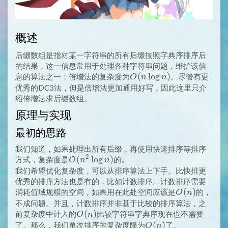
概述
后缀数组是指对某一字符串的所有后缀按照字典序排序后
的结果，这一信息常用于处理各种字符串问题，维护该信
O(n
(
l
o
g
)
息的算法之一：倍增法的复杂度为
。尽管有更
O
n
n
\log
优秀的DC3法，但是倍增法更加通用好写，因此这里只介
n)
绍倍增法求后缀数组。
原理与实现
最初的思路
我们知道，如果处理出所有后缀，再使用快速排序等排序
2
O(n^2
(
l
o
g
)
方式，复杂度是
的。
O
n
n
\log
我们希望优化复杂度，可以从排序算法上下手。比快排更
n)
优秀的排序方法也是有的，比如计数排序。计数排序需要
O(n)
(
)
消耗值域规模的空间，如果用在此处空间应该是
的，
O
n
不成问题。并且，计数排序并非基于比较的排序算法，之
O(n)
(
)
前复杂度中计入的
比较字符串字典序现在也不需要
O
n
O(n)
(
)
了。那么，我们单次排序的复杂度降为
了。
O
n