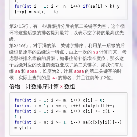
for
(
int
 i = 
1
; i <= n; i++) 
if
(sa[i] > k) y
第2/15行，有一些后缀拆分后的第二关键字为空，这个循
环将这些后缀的排名提到最前，以表示空字符的最高优先
级。
第3/16行，对于满的第二关键字排序，利用某一后缀的后
缀也是原串的后缀这一特点，由上一次的
计算而来。考
sa
虑那些排名靠前的后缀，如果往前补倍增长度位，那么这
个后缀对应的长度前缀就变成了第二关键字。如我们有后
缀
和
，长度为2，计算
的第二关键字的时
aa
abaa
abaa
候，实际上查到的是
的排名，并且往前补了2位。
aa
倍增：计数排序计算
数组
X
for
(
int
 i = 
1
; i <= m; i++) c[i] = 
0
for
(
int
 i = 
1
for
(
int
 i = 
1
; i <= m; i++) c[i] += c[i - 
1
for
(
int
 i = n; i >= 
1
; i--) sa[c[x[y[i]]]--] 