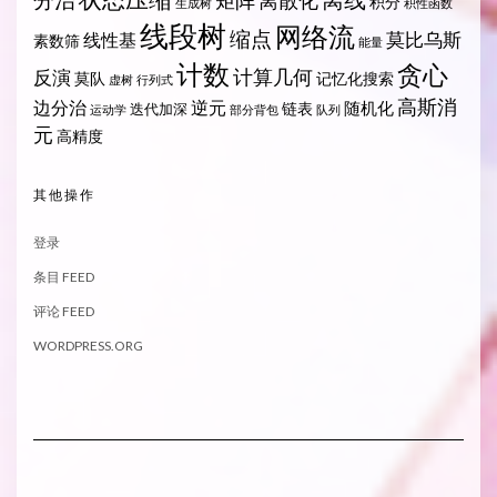
矩阵
离散化
积分
生成树
积性函数
线段树
网络流
缩点
莫比乌斯
线性基
素数筛
能量
计数
贪心
计算几何
反演
莫队
记忆化搜索
虚树
行列式
高斯消
边分治
逆元
随机化
链表
迭代加深
运动学
部分背包
队列
元
高精度
其他操作
登录
条目 FEED
评论 FEED
WORDPRESS.ORG