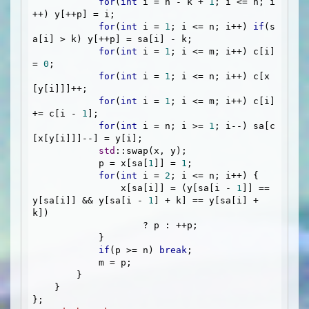
for
(
int
 i = n - k + 
1
; i <= n; i
++) y[++p] = i;

for
(
int
 i = 
1
; i <= n; i++) 
if
(s
a[i] > k) y[++p] = sa[i] - k;

for
(
int
 i = 
1
; i <= m; i++) c[i] 
= 
0
;

for
(
int
 i = 
1
; i <= n; i++) c[x
[y[i]]]++;

for
(
int
 i = 
1
; i <= m; i++) c[i] 
+= c[i - 
1
];

for
(
int
 i = n; i >= 
1
; i--) sa[c
[x[y[i]]]--] = y[i];

std
::swap(x, y);

            p = x[sa[
1
]] = 
1
;

for
(
int
 i = 
2
; i <= n; i++) {

                x[sa[i]] = (y[sa[i - 
1
]] == 
y[sa[i]] && y[sa[i - 
1
] + k] == y[sa[i] + 
k]) 

                    ? p : ++p;

            }

if
(p >= n) 
break
;

            m = p;

        }

    }
