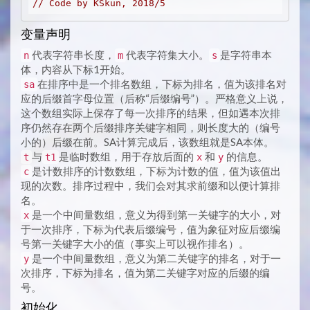
// Code by KSkun, 2018/5
变量声明
代表字符串长度，
代表字符集大小。
是字符串本
n
m
s
体，内容从下标1开始。
在排序中是一个排名数组，下标为排名，值为该排名对
sa
应的后缀首字母位置（后称“后缀编号”）。严格意义上说，
这个数组实际上保存了每一次排序的结果，但如遇本次排
序仍然存在两个后缀排序关键字相同，则长度大的（编号
小的）后缀在前。SA计算完成后，该数组就是SA本体。
与
是临时数组，用于存放后面的
和
的信息。
t
t1
x
y
是计数排序的计数数组，下标为计数的值，值为该值出
c
现的次数。排序过程中，我们会对其求前缀和以便计算排
名。
是一个中间量数组，意义为得到第一关键字的大小，对
x
于一次排序，下标为代表后缀编号，值为象征对应后缀编
号第一关键字大小的值（事实上可以视作排名）。
是一个中间量数组，意义为第二关键字的排名，对于一
y
次排序，下标为排名，值为第二关键字对应的后缀的编
号。
初始化