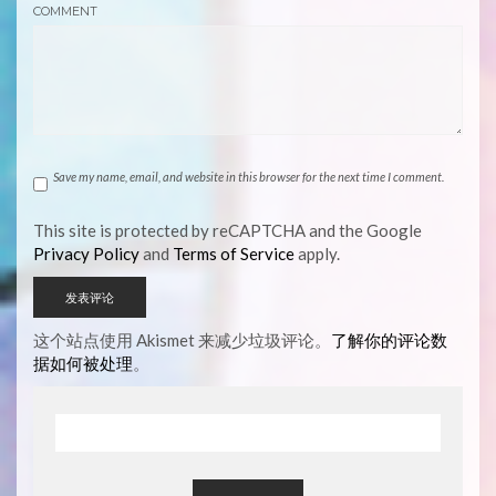
COMMENT
Save my name, email, and website in this browser for the next time I comment.
This site is protected by reCAPTCHA and the Google
Privacy Policy
and
Terms of Service
apply.
这个站点使用 Akismet 来减少垃圾评论。
了解你的评论数
据如何被处理
。