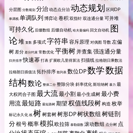
动态规划
分治
分层图
动态点分治
区间DP
分数规划
单调队列
卷积
可并堆
博弈论
双指针
双连通分量
单调栈
图
可持久化
后缀自动机
后缀数组
回文自动机
哈夫曼编码
论
字符串
堆
容斥原理
左偏
多项式
导数
对偶图
复数
平衡树
强连通分量
树
并查集
差分
常数优化
差分约束
快速幂
扫描线
打表
扩展欧几里得算法
拉格朗日乘数法
归并排序
数据
数学
数位DP
拓扑排序
拉格朗日插值法
散列表
结构
数论
整除分块
最
斜率优化
斯坦纳树
整体二分
暴力
最大流
最小费
最小割
最小生成树
大权闭合子图
最短路
权值线段树
用流
期望
枚举
构造
最短路树
树
树状数组
树链剖
树形DP
树套树
标记永久化
栈
模拟
分
概率
点
根号
欧拉筛
滚动数组
点分树
泰勒级数
状态压缩
离线
分治