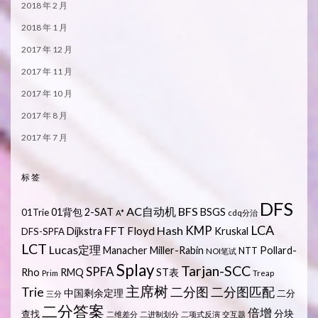
2018 年 2 月
2018 年 1 月
2017 年 12 月
2017 年 11 月
2017 年 10 月
2017 年 8 月
2017 年 7 月
标签
DFS
AC自动机
BFS
01背包
2-SAT
BSGS
01Trie
A*
cdq分治
LCA
KMP
FFT
Hash
Floyd
Dijkstra
Kruskal
DFS-SPFA
LCT
Lucas定理
Manacher
Miller-Rabin
Pollard-
NTT
NOI笔试
Splay
Tarjan-SCC
SPFA
Rho
RMQ
ST表
Prim
Treap
主席树
Trie
二分图
二分图匹配
中国剩余定理
二分
三分
二分答案
倍增
分块
查找
二维差分
二进制划分
二项式反演
交互题