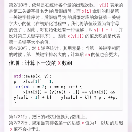
第2/18行，依然是在统计各个量的出现次数。
表示的
y[i]
是第二关键字排名为i的后缀编号，而
拿到的则是第
x[i]
一关键字排序时，后缀编号为i的后缀对应的象征第一关键
字大小的值（在初始化过程中，我们将该值设置为首字母
的值了，因此，对初始化还有一种理解，即
，并
y[i] = i
没对第二关键字排序）。因此
的值反映的是代表
x[y[i]]
第一关键字大小的值。
第4/20行，对
逆序统计，其用意是：当第一关键字相同
i
的时候，第二关键字排名大的，计算后
的值也会更大。
sa
倍增：计算下一次的
数组
X
std
::swap(x, y);

p = x[sa[
1
]] = 
1
for
(
int
 i = 
2
; i <= n; i++) {

    x[sa[i]] = (y[sa[i - 
1
]] == y[sa[i]] && 
y[sa[i - 
1
] + k] == y[sa[i] + k]) ? p : ++p;

第1/21行，把旧的x数组值换到y数组上。
第2/22行，规定当前排名第一的后缀
值为1，以后的后缀
x
值不会小于1。
x