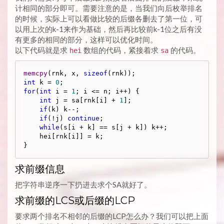
计相同的部分即可。需要注意的是，当我们向后枚举排名
的时候，实际上可以看做比较的后缀各删去了第一位，可
以用上次的k-1来作为基础，然后再比较前k-1位之后有没
有更多的相同的部分，这样可以优化时间。
以下代码就是求
数组的代码，紧接着求
的代码。
hei
sa
memcpy
(rnk, x, 
sizeof
int
 k = 
0
for
(
int
 i = 
1
; i <= n; i++) {

int
 j = sa[rnk[i] + 
1
];

if
(k) k--;

if
(!j) 
continue
;

while
(s[i + k] == s[j + k]) k++;

    hei[rnk[i]] = k;

求前缀信息
把字符串逆序一下扔进去求个SA就好了。
求前缀的LCS或后缀的LCP
要求两个排名不相邻的后缀的LCP怎么办？我们可以把上面