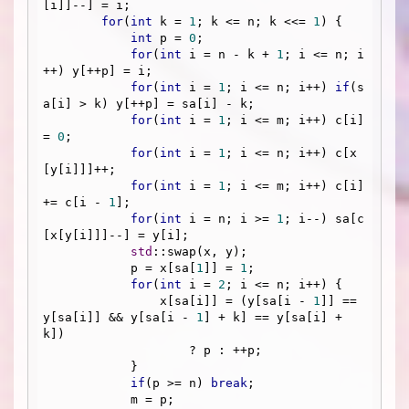
[i]]--] = i;

for
(
int
 k = 
1
; k <= n; k <<= 
1
) {

int
 p = 
0
;

for
(
int
 i = n - k + 
1
; i <= n; i
++) y[++p] = i;

for
(
int
 i = 
1
; i <= n; i++) 
if
(s
a[i] > k) y[++p] = sa[i] - k;

for
(
int
 i = 
1
; i <= m; i++) c[i] 
= 
0
;

for
(
int
 i = 
1
; i <= n; i++) c[x
[y[i]]]++;

for
(
int
 i = 
1
; i <= m; i++) c[i] 
+= c[i - 
1
];

for
(
int
 i = n; i >= 
1
; i--) sa[c
[x[y[i]]]--] = y[i];

std
::swap(x, y);

            p = x[sa[
1
]] = 
1
;

for
(
int
 i = 
2
; i <= n; i++) {

                x[sa[i]] = (y[sa[i - 
1
]] == 
y[sa[i]] && y[sa[i - 
1
] + k] == y[sa[i] + 
k]) 

                    ? p : ++p;

            }

if
(p >= n) 
break
;

            m = p;
