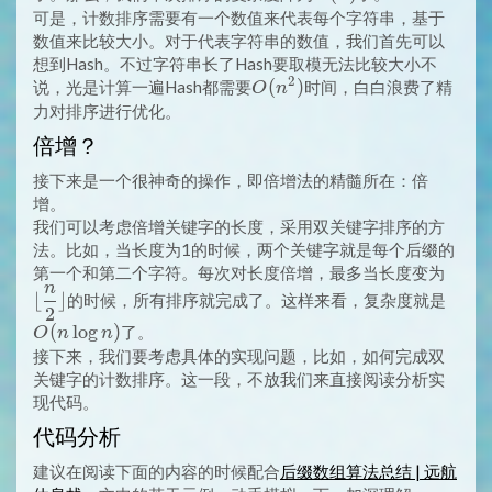
可是，计数排序需要有一个数值来代表每个字符串，基于
数值来比较大小。对于代表字符串的数值，我们首先可以
想到Hash。不过字符串长了Hash要取模无法比较大小不
2
O(n^2)
(
)
说，光是计算一遍Hash都需要
时间，白白浪费了精
O
n
力对排序进行优化。
倍增？
接下来是一个很神奇的操作，即倍增法的精髓所在：倍
增。
我们可以考虑倍增关键字的长度，采用双关键字排序的方
法。比如，当长度为1的时候，两个关键字就是每个后缀的
\disp
第一个和第二个字符。每次对长度倍增，最多当长度变为
n
\lfloo
O(n
⌊
⌋
的时候，所有排序就完成了。这样来看，复杂度就是
2
\frac
\log
(
l
o
g
)
了。
O
n
n
\rflo
n)
接下来，我们要考虑具体的实现问题，比如，如何完成双
关键字的计数排序。这一段，不放我们来直接阅读分析实
现代码。
代码分析
建议在阅读下面的内容的时候配合
后缀数组算法总结 | 远航