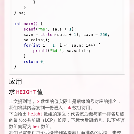
        }

    }

} sa;

int
main
()
{

scanf
(
"%s"
, sa.s + 
1
);

    sa.n = 
strlen
(sa.s + 
1
); sa.m = 
256
;

    sa.calsa();

for
(
int
 i = 
1
; i <= sa.n; i++) {

printf
(
"%d "
, sa.sa[i]);

    }

return
0
;

应用
求
值
HEIGHT
上文提到过，
数组的值实际上是后缀编号对应的排名，
x
我们将其内容复制一份进入
数组待用。
rnk
下面给出
数组的定义：代表该后缀与前一排名后缀
height
的最长公共前缀（LCP）长度，下标为后缀编号。以下将该
数组简写为
数组。
hei
我们只需要对每个后缀找到紧接着后面排名的后缀，来统