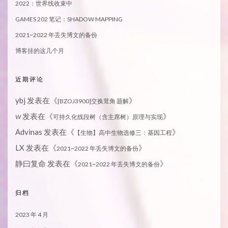
2022：世界线收束中
GAMES 202 笔记：SHADOW MAPPING
2021~2022 年丢失博文的备份
博客挂的这几个月
近期评论
ybj
发表在《
》
[BZOJ3900]交换茸角 题解
发表在《
》
W
可持久化线段树（含主席树）原理与实现
Advinas
发表在《
》
【生物】高中生物选修三：基因工程
LX
发表在《
》
2021~2022 年丢失博文的备份
静曰复命
发表在《
》
2021~2022 年丢失博文的备份
归档
2023 年 4 月