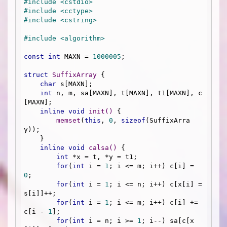
#
include
<cstdio>
#
include
<cctype>
#
include
<cstring>
#
include
<algorithm>
const
int
 MAXN = 
1000005
;

struct
SuffixArray
 {
char
 s[MAXN];

int
 n, m, sa[MAXN], t[MAXN], t1[MAXN], c
[MAXN];

inline
void
init
()
{

memset
(
this
, 
0
, 
sizeof
(SuffixArra
y));

    }

inline
void
calsa
()
{

int
 *x = t, *y = t1;

for
(
int
 i = 
1
; i <= m; i++) c[i] = 
0
;

for
(
int
 i = 
1
; i <= n; i++) c[x[i] = 
s[i]]++;

for
(
int
 i = 
1
; i <= m; i++) c[i] += 
c[i - 
1
];

for
(
int
 i = n; i >= 
1
; i--) sa[c[x