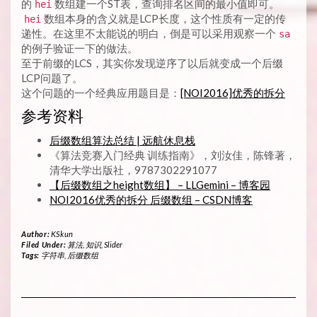
的
数组建一个ST表，查询排名区间的最小值即可。
hei
数组本身的含义就是LCP长度，这个性质有一定的传
hei
递性。在这里不太能说的明白，倒是可以采用观察一个
sa
的例子验证一下的做法。
至于前缀的LCS，其实你发现逆序了以后就变成一个后缀
LCP问题了。
这个问题的一个经典应用题目是：
[NOI2016]优秀的拆分
参考资料
后缀数组算法总结 | 远航休息栈
《算法竞赛入门经典 训练指南》，刘汝佳，陈锋著，
清华大学出版社，9787302291077
【后缀数组之height数组】 – LLGemini – 博客园
NOI2016优秀的拆分 后缀数组 – CSDN博客
Author:
KSkun
Filed Under:
算法
,
知识
,
Slider
Tags:
字符串
,
后缀数组