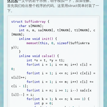
休息栈
一文中的若干示例，动手模拟一下，加深理解。
首先我们给出整个程序的代码。这里用struct简单封装了一
下。
struct
SuffixArray
 {
char
 s[MAXN];

int
 n, m, sa[MAXN], t[MAXN], t1[MAXN], c
[MAXN];

inline
void
init
()
{

memset
(
this
, 
0
, 
sizeof
(SuffixArra
y));

    }

inline
void
calsa
()
{

int
 *x = t, *y = t1;

for
(
int
 i = 
1
; i <= m; i++) c[i] = 
0
;

for
(
int
 i = 
1
; i <= n; i++) c[x[i] = 
s[i]]++;

for
(
int
 i = 
1
; i <= m; i++) c[i] += 
c[i - 
1
];

for
(
int
 i = n; i >= 
1
; i--) sa[c[x
[i]]--] = i;

for
(
int
 k = 
1
; k <= n; k <<= 
1
) {

int
 p = 
0
;
