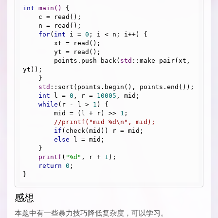
int
main
()
{

    c = read();

    n = read();

for
(
int
 i = 
0
; i < n; i++) {

        xt = read();

        yt = read();

        points.push_back(
std
::make_pair(xt, 
yt));

    }

std
::sort(points.begin(), points.end());

int
 l = 
0
, r = 
10005
, mid;

while
(r - l > 
1
) {

        mid = (l + r) >> 
1
;

//printf("mid %d\n", mid);
if
(check(mid)) r = mid;

else
 l = mid;

    }

printf
(
"%d"
, r + 
1
);

return
0
;

感想
本题中有一些暴力技巧降低复杂度，可以学习。