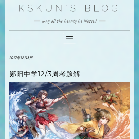
Skip
KSKUN'S BLOG
to
content
may all the beauty be blessed.
Toggle Navigation
2017年12月3日
郧阳中学12/3周考题解