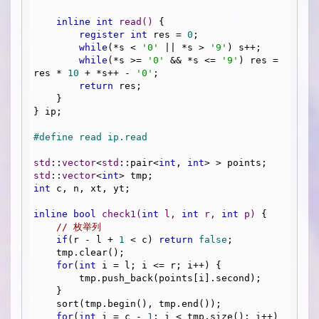
inline
int
read
()
{

register
int
 res = 
0
;

while
(*s < 
'0'
 || *s > 
'9'
) s++;

while
(*s >= 
'0'
 && *s <= 
'9'
) res = 
res * 
10
 + *s++ - 
'0'
;

return
 res;

    }

} ip;

#
define
 read ip.read
std
::
vector
<
std
::pair<
int
, 
int
std
::
vector
<
int
int
 c, n, xt, yt;

inline
bool
check1
(
int
 l, 
int
 r, 
int
 p)
{

// 枚举列
if
(r - l + 
1
 < c) 
return
false
;

    tmp.clear();

for
(
int
 i = l; i <= r; i++) {

        tmp.push_back(points[i].second);

    }

    sort(tmp.begin(), tmp.end());

for
(
int
 i = c - 
1
; i < tmp.size(); i++) 