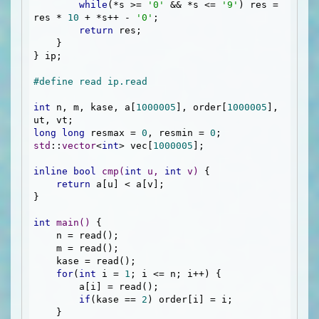
while
(*s >= 
'0'
 && *s <= 
'9'
) res = 
res * 
10
 + *s++ - 
'0'
;

return
 res;

    }

} ip;

#
define
 read ip.read
int
 n, m, kase, a[
1000005
], order[
1000005
], 
long
long
 resmax = 
0
, resmin = 
0
std
::
vector
<
int
> vec[
1000005
];

inline
bool
cmp
(
int
 u, 
int
 v)
{

return
 a[u] < a[v];

}

int
main
()
{

    n = read();

    m = read();

    kase = read();

for
(
int
 i = 
1
; i <= n; i++) {

        a[i] = read();

if
(kase == 
2
) order[i] = i;

    }
