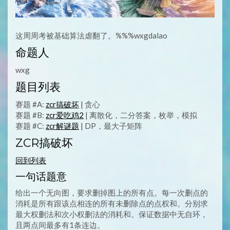
这周周考被基础算法虐翻了。%%%wxgdalao
命题人
wxg
题目列表
赛题 #A:
zcr搞破坏
| 贪心
赛题 #B:
zcr爱吃鸡2
| 离散化，二分答案，枚举，模拟
赛题 #C:
zcr解谜题
| DP，最大子矩阵
ZCR搞破坏
回到列表
一句话题意
给出一个无向图，要求删掉图上的所有点。每一次删点的
消耗是所有跟该点相连的所有未删除点的点权和。分别求
最大权删法和次小权删法的消耗和。保证数据中无自环，
且两点间最多有1条连边。