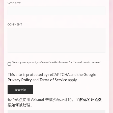
WEBSITE
COMMENT
Save my name, email, and website in this browser for the next time I comment.
This site is protected by reCAPTCHA and the Google
Privacy Policy
and
Terms of Service
apply.
这个站点使用 Akismet 来减少垃圾评论。
了解你的评论数
据如何被处理
。