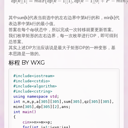
[
]
[
1
]
=
{
[
−
1
]
[
1
]
,
[
−
1
]
[
0
]
+
−
[
d
p
k
m
a
x
d
p
k
d
p
k
P
m
i
n
其中sum[k]代表当前选中的左右边界中第k行的和，min[k]代
表边界中第k行的最小值。
答案在每个dp状态中，所以完成一次转移就要更新答案。
我们枚举矩形的左右边界，每一次枚举进行DP，即可得到
总答案。
其实上述DP方法应该说是最大子矩形DP的一种变形，基
本思路是一致的。
标程 BY WXG
#
include
<iostream>
#
include
<cstdio>
#
include
<algorithm>
#
include
<cstring>
using
namespace
std
int
 n,m,p,a[
305
][
305
],sum[
305
],qz[
305
][
305
],
minn[
305
],dp[
305
][
2
int
main
()
{

cin
>>n>>m>>p;

for
(
int
 i=
1
;i<=n;i++)
