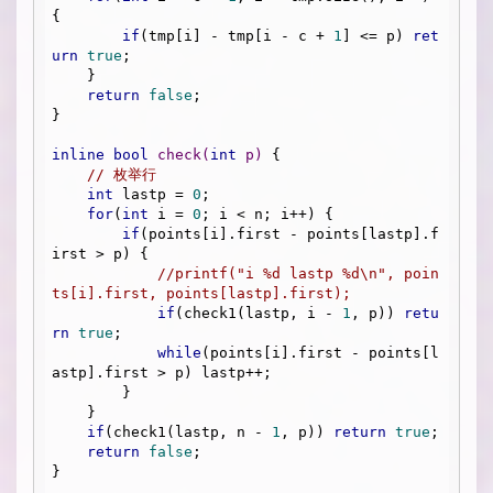
{

if
(tmp[i] - tmp[i - c + 
1
] <= p) 
ret
urn
true
;

    }

return
false
;

} 

inline
bool
check
(
int
 p)
{

// 枚举行
int
 lastp = 
0
;

for
(
int
 i = 
0
; i < n; i++) {

if
(points[i].first - points[lastp].f
irst > p) {

//printf("i %d lastp %d\n", poin
ts[i].first, points[lastp].first);
if
(check1(lastp, i - 
1
, p)) 
retu
rn
true
;

while
(points[i].first - points[l
astp].first > p) lastp++;

        }

    } 

if
(check1(lastp, n - 
1
, p)) 
return
true
;

return
false
;

}
