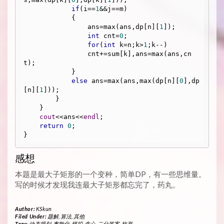
if
(i==
1
&&j==m)

            {

                ans=max(ans,dp[n][
1
]);

int
 cnt=
0
;

for
(
int
 k=n;k>
1
;k--)

                cnt+=sum[k],ans=max(ans,cn
t);

            }

else
 ans=max(ans,max(dp[n][
0
],dp
[n][
1
]));

        }

    }

cout
<<ans<<
endl
;

return
0
;

感想
本题是最大子矩形的一个变种，简单DP，有一些思维量。
写的时候才发现我连最大子矩形都忘完了，药丸。
Author:
KSkun
Filed Under:
题解
,
算法
,
其他
Tags:
动态规划
,
离散化
,
模拟
,
贪心
,
二分答案
,
枚举