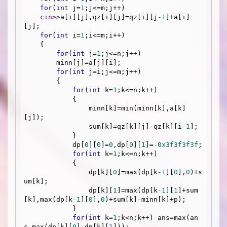
for
(
int
 j=
1
;j<=m;j++)

cin
>>a[i][j],qz[i][j]=qz[i][j
-1
]+a[i]
[j];

for
(
int
 i=
1
;i<=m;i++)

    {

for
(
int
 j=
1
;j<=n;j++)

        minn[j]=a[j][i];

for
(
int
 j=i;j<=m;j++)

        {

for
(
int
 k=
1
;k<=n;k++)

            {

                minn[k]=min(minn[k],a[k]
[j]);

                sum[k]=qz[k][j]-qz[k][i
-1
];

            }

            dp[
0
][
0
]=
0
,dp[
0
][
1
]=
-0x3f3f3f3f
;

for
(
int
 k=
1
;k<=n;k++)

            {

                dp[k][
0
]=max(dp[k
-1
][
0
],
0
)+s
um[k];

                dp[k][
1
]=max(dp[k
-1
][
1
]+sum
[k],max(dp[k
-1
][
0
],
0
)+sum[k]-minn[k]+p);

            }

for
(
int
 k=
1
;k<n;k++) ans=max(an
s,max(dp[k][
0
],dp[k][
1
]));
