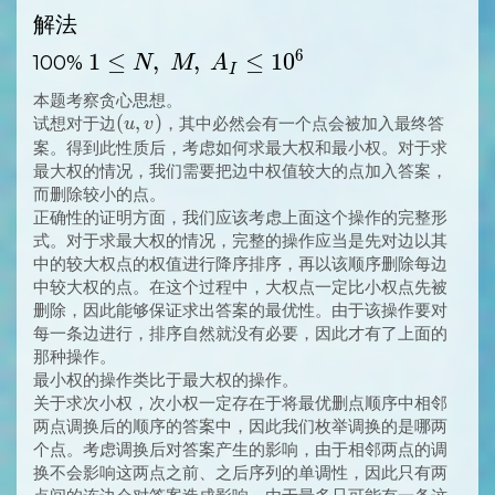
解法
6
1
1
≤
,
,
≤
1
0
100%
N
M
A
I
\LEQ
本题考察贪心思想。
N,\
(u,
(
,
)
试想对于边
，其中必然会有一个点会被加入最终答
u
v
M,\
v)
案。得到此性质后，考虑如何求最大权和最小权。对于求
最大权的情况，我们需要把边中权值较大的点加入答案，
A_I
而删除较小的点。
\LEQ
正确性的证明方面，我们应该考虑上面这个操作的完整形
10^6
式。对于求最大权的情况，完整的操作应当是先对边以其
中的较大权点的权值进行降序排序，再以该顺序删除每边
中较大权的点。在这个过程中，大权点一定比小权点先被
删除，因此能够保证求出答案的最优性。由于该操作要对
每一条边进行，排序自然就没有必要，因此才有了上面的
那种操作。
最小权的操作类比于最大权的操作。
关于求次小权，次小权一定存在于将最优删点顺序中相邻
两点调换后的顺序的答案中，因此我们枚举调换的是哪两
个点。考虑调换后对答案产生的影响，由于相邻两点的调
换不会影响这两点之前、之后序列的单调性，因此只有两