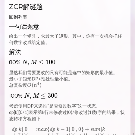
ZCR解谜题
回到列表
一句话题意
给出一个矩阵，求最大子矩形。其中，你有一次机会把任
何数字改成给定值。
解法
N, M
,
≤
1
0
0
80%
N
M
\LEQ
显然我们需要更改的只有可能是选中的矩形的最小值。
100
最小子矩形DP+预处理最小值。
4
O(n^4)
(
)
总复杂度
O
n
N, M
,
≤
3
0
0
100%
N
M
\LEQ
考虑使用DP来递推“是否修改数字”这一状态。
300
dp[k][0/1]表示第k行未修改过(0)/修改过(1)数字的结果，状
态转移方程如下
[
]
[
0
]
=
{
[
−
1
]
[
0
]
,
0
}
+
[
]
\begin{array}{l} dp[k][0] = 
d
p
k
m
a
x
d
p
k
s
u
m
k