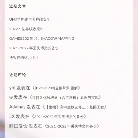
近期文章
UNITY 构建与客户端安全
2022：世界线收束中
GAMES 202 笔记：SHADOW MAPPING
2021~2022 年丢失博文的备份
博客挂的这几个月
近期评论
ybj
发表在《
》
[BZOJ3900]交换茸角 题解
发表在《
》
W
可持久化线段树（含主席树）原理与实现
Advinas
发表在《
》
【生物】高中生物选修三：基因工程
LX
发表在《
》
2021~2022 年丢失博文的备份
静曰复命
发表在《
》
2021~2022 年丢失博文的备份