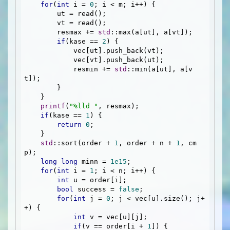
for
(
int
 i = 
0
; i < m; i++) {

        ut = read();

        vt = read();

        resmax += 
std
::max(a[ut], a[vt]);

if
(kase == 
2
) {

            vec[ut].push_back(vt);

            vec[vt].push_back(ut);

            resmin += 
std
::min(a[ut], a[v
t]);

        }

    }

printf
(
"%lld "
, resmax);

if
(kase == 
1
) {

return
0
;

    }

std
::sort(order + 
1
, order + n + 
1
, cm
p);

long
long
 minn = 
1e15
;

for
(
int
 i = 
1
; i < n; i++) {

int
 u = order[i];

bool
 success = 
false
;

for
(
int
 j = 
0
; j < vec[u].size(); j+
+) {

int
 v = vec[u][j];

if
(v == order[i + 
1
]) {
