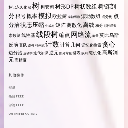
树
树状数组
树链剖
树形DP
树套树
标记永久化
栈
模拟
分
概率
点
根号
欧拉筛
滚动数组
点分树
泰勒级数
状态压缩
离线
分治
矩阵
离散化
积分
生成树
积性函数
线段树
网络流
缩点
莫比乌斯
线性基
素数筛
能量
计数
贪心
计算几何
反演
莫队
记忆化搜索
虚树
行列式
高斯消
边分治
逆元
随机化
链表
迭代加深
运动学
部分背包
队列
元
高精度
其他操作
登录
条目 FEED
评论 FEED
WORDPRESS.ORG