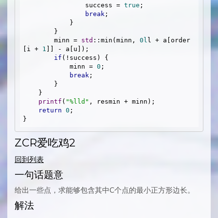
                success = 
true
;

break
;

            } 

        }

        minn = 
std
::min(minn, 
0l
l + a[order
[i + 
1
]] - a[u]);

if
(!success) {

            minn = 
0
;

break
;

        }

    }

printf
(
"%lld"
, resmin + minn);

return
0
;

ZCR爱吃鸡2
回到列表
一句话题意
给出一些点，求能够包含其中C个点的最小正方形边长。
解法