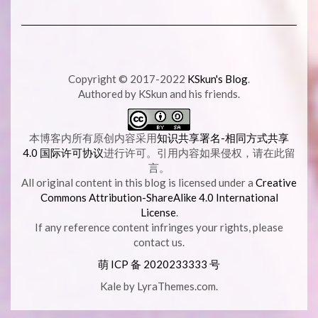
Copyright © 2017-2022
KSkun's Blog
.
Authored by KSkun and his friends.
本博客内所有原创内容采用
知识共享署名-相同方式共享
4.0 国际许可协议
进行许可。引用内容如果侵权，请在此留
言。
All original content in this blog is licensed under a
Creative
Commons Attribution-ShareAlike 4.0 International
License
.
If any reference content infringes your rights, please
contact us.
萌 ICP 备
2020233333 号
Kale
by LyraThemes.com.