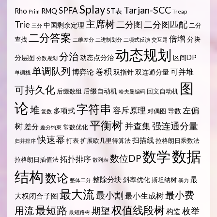
Splay
Tarjan-SCC
SPFA
Rho
RMQ
ST表
Prim
Treap
主席树
Trie
二分图
二分图匹配
中国剩余定理
二分
三分
二分答案
倍增
分块
查找
二维差分
二进制划分
二项式反演
交互题
动态规划
分治
分层图
动态点分治
区间DP
分数规划
单调队列
卷积
可并堆
博弈论
双指针
双连通分量
单调栈
图
可持久化
后缀自动机
后缀数组
回文自动机
哈夫曼编码
论
字符串
堆
容斥原理
左偏
多项式
导数
对偶图
复数
平衡树
强连通分量
树
并查集
差分
常数优化
差分约束
快速幂
扫描线
打表
扩展欧几里得算法
拉格朗日乘数法
归并排序
数据
数学
数位DP
拓扑排序
拉格朗日插值法
散列表
结构
数论
整除分块
最
斜率优化
斯坦纳树
整体二分
暴力
最大流
最小费
最小割
最小生成树
大权闭合子图
最短路
权值线段树
用流
期望
枚举
构造
最短路树