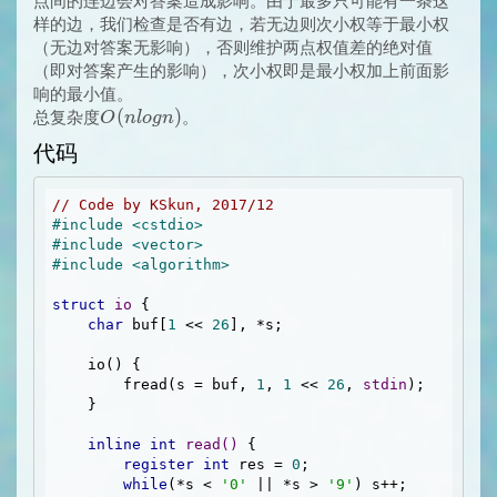
点间的连边会对答案造成影响。由于最多只可能有一条这
样的边，我们检查是否有边，若无边则次小权等于最小权
（无边对答案无影响），否则维护两点权值差的绝对值
（即对答案产生的影响），次小权即是最小权加上前面影
响的最小值。
O(nlogn)
(
)
总复杂度
。
O
n
l
o
g
n
代码
// Code by KSkun, 2017/12
#
include
<cstdio>
#
include
<vector>
#
include
<algorithm>
struct
io
 {
char
 buf[
1
 << 
26
], *s;

    io() {

        fread(s = buf, 
1
, 
1
 << 
26
, 
stdin
);

    }

inline
int
read
()
{

register
int
 res = 
0
;

while
(*s < 
'0'
 || *s > 
'9'
) s++;
