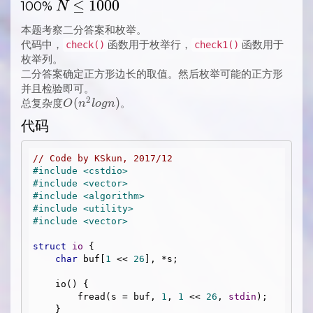
N
≤
1
0
0
0
100%
N
\LEQ
本题考察二分答案和枚举。
1000
代码中，
函数用于枚举行，
函数用于
check()
check1()
枚举列。
二分答案确定正方形边长的取值。然后枚举可能的正方形
并且检验即可。
2
O(n^2logn)
(
)
总复杂度
。
O
n
l
o
g
n
代码
// Code by KSkun, 2017/12
#
include
<cstdio>
#
include
<vector>
#
include
<algorithm>
#
include
<utility>
#
include
<vector>
struct
io
 {
char
 buf[
1
 << 
26
], *s;

    io() {

        fread(s = buf, 
1
, 
1
 << 
26
, 
stdin
);

    }
